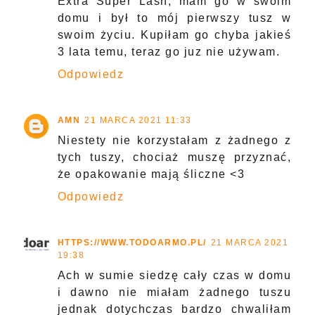
Extra Super Lash, mam go w swoim
domu i był to mój pierwszy tusz w
swoim życiu. Kupiłam go chyba jakieś
3 lata temu, teraz go juz nie używam.
Odpowiedz
AMN
21 MARCA 2021 11:33
Niestety nie korzystałam z żadnego z
tych tuszy, chociaż muszę przyznać,
że opakowanie mają śliczne <3
Odpowiedz
HTTPS://WWW.TODOARMO.PL/
21 MARCA 2021
19:38
Ach w sumie siedzę cały czas w domu
i dawno nie miałam żadnego tuszu
jednak dotychczas bardzo chwaliłam