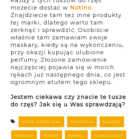
Każdy z tych tuszów do rzęs
możecie dostać w
Notino
.
Znajdziecie tam też inne produkty
tej marki, dlatego warto tam
zerknąć i sprawdzić. Osobiście
właśnie tam zamawiam swoje
maskary, kiedy są na wykończeniu,
przy okazji kupując ulubione
perfumy. Złożone zamówienie
najczęściej pojawia się w moich
rękach już następnego dnia, co jest
ogromnym atutem tego sklepu.
Jestem ciekawa czy znacie te tusze
do rzęs? Jak się u Was sprawdzają?
EXTRA SUPER LASH
KOSMETYKI
MAKIJAŻ
MASKARA
NOTINO
RIMMEL
SCANDALEYES