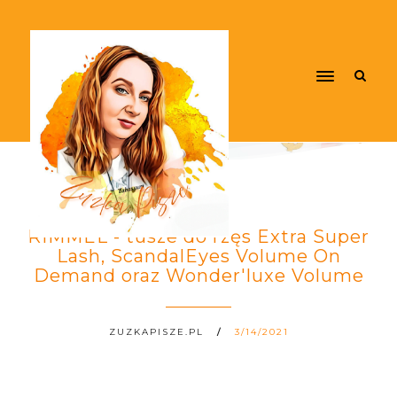
RIMMEL - tusze do rzęs Extra Super
Lash, ScandalEyes Volume On
Demand oraz Wonder'luxe Volume
ZUZKAPISZE.PL
3/14/2021