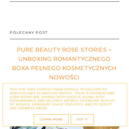
POLECANY POST
PURE BEAUTY ROSE STORIES –
UNBOXING ROMANTYCZNEGO
BOXA PEŁNEGO KOSMETYCZNYCH
NOWOŚCI
Współpraca barterowa - autor: Jakub Lewczuk
THIS SITE USES COOKIES FROM GOOGLE TO DELIVER ITS
SERVICES AND TO ANALYZE TRAFFIC. YOUR IP ADDRESS AND
Uwielbiam kosmetyczne boxy, ponieważ
USER-AGENT ARE SHARED WITH GOOGLE ALONG WITH
PERFORMANCE AND SECURITY METRICS TO ENSURE QUALITY
pozwalają odkrywać nowe marki i produk…
OF SERVICE, GENERATE USAGE STATISTICS, AND TO DETECT
AND ADDRESS ABUSE.
LEARN MORE
GOT IT