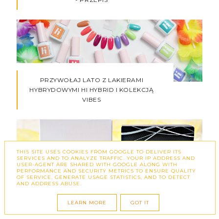
PRZYWOŁAJ LATO Z LAKIERAMI
HYBRYDOWYMI HI HYBRID I KOLEKCJĄ
VIBES
THIS SITE USES COOKIES FROM GOOGLE TO DELIVER ITS
SERVICES AND TO ANALYZE TRAFFIC. YOUR IP ADDRESS AND
USER-AGENT ARE SHARED WITH GOOGLE ALONG WITH
PERFORMANCE AND SECURITY METRICS TO ENSURE QUALITY
OF SERVICE, GENERATE USAGE STATISTICS, AND TO DETECT
PIELĘGNACJA TWARZY Z SENSILIS -
AND ADDRESS ABUSE.
CZARNY PEELING SKIN DELIGHT ORAZ
KREM NA NOC CHRONO LIFT
LEARN MORE
GOT IT