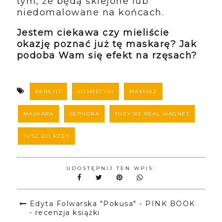
tym, że będą sklejone lub
niedomalowane na końcach.
Jestem ciekawa czy mieliście
okazję poznać już tę maskarę? Jak
podoba Wam się efekt na rzęsach?
BENEFIT
KOSMETYKI
MAKIJAŻ
MASKARA
SEPHORA
THEY'RE REAL MAGNET
TUSZ DO RZĘS
UDOSTĘPNIJ TEN WPIS:
Edyta Folwarska "Pokusa" - PINK BOOK
- recenzja książki