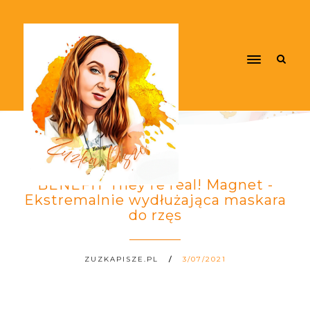
BENEFIT They're real! Magnet -
Ekstremalnie wydłużająca maskara
do rzęs
ZUZKAPISZE.PL
3/07/2021