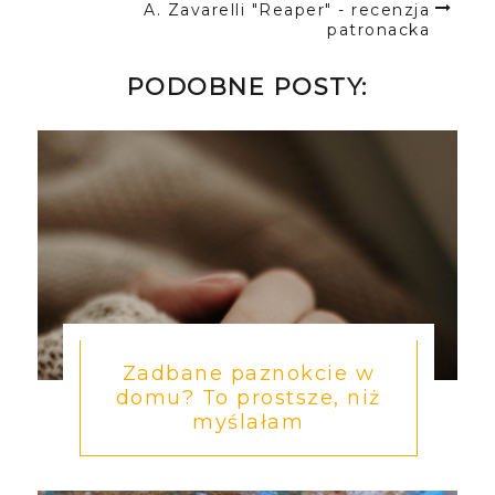
A. Zavarelli "Reaper" - recenzja
patronacka
PODOBNE POSTY:
Zadbane paznokcie w
domu? To prostsze, niż
myślałam