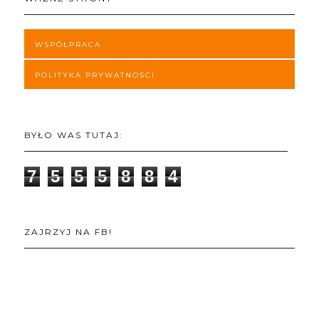
WSPÓŁPRACA
POLITYKA PRYWATNOŚCI
BYŁO WAS TUTAJ:
7
5
5
5
8
8
4
ZAJRZYJ NA FB!