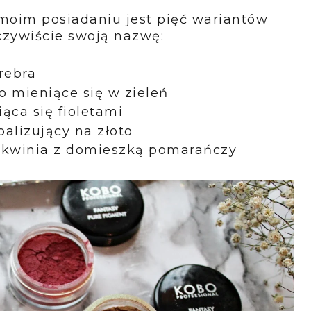
 moim posiadaniu jest pięć wariantów
czywiście swoją nazwę:
rebra
o mieniące się w zieleń
ąca się fioletami
alizujący na złoto
oskwinia z domieszką pomarańczy