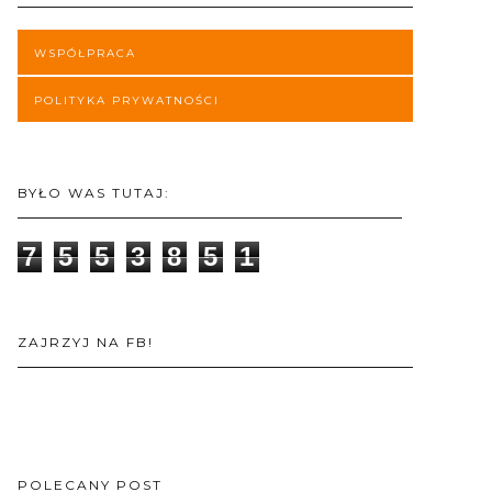
WSPÓŁPRACA
POLITYKA PRYWATNOŚCI
BYŁO WAS TUTAJ:
7
5
5
3
8
5
1
ZAJRZYJ NA FB!
POLECANY POST