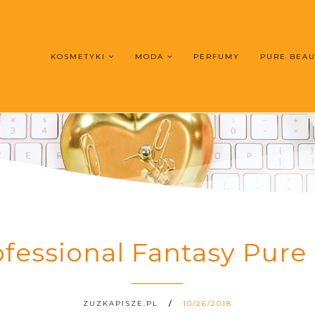
KOSMETYKI
MODA
PERFUMY
PURE BEA
fessional Fantasy Pur
ZUZKAPISZE.PL
10/26/2018