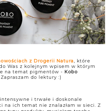
nowościach z Drogerii Natura
, które
do Was z kolejnym wpisem w którym
cje na temat pigmentów -
Kobo
. Zapraszam do lektury :)
ntensywne i trwałe i doskonale
ci na ich temat nie znalazłam w sieci. Z