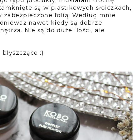
tego typu produkty, musiałam trochę
 zamknięte są w plastikowych słoiczkach,
y zabezpieczone folią. Według mnie
ponieważ nawet kiedy są dobrze
ętrza. Nie są do duże ilości, ale
 błyszcząco :)