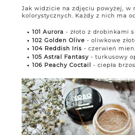
Jak widzicie na zdjęciu powyżej, w
kolorystycznych. Każdy z nich ma o
101 Aurora
- złoto z drobinkami s
102 Golden Olive
- oliwkowe złot
104 Reddish Iris
- czerwień mieni
105 Astral Fantasy
- turkusowy op
106 Peachy Coctail
- ciepła brz