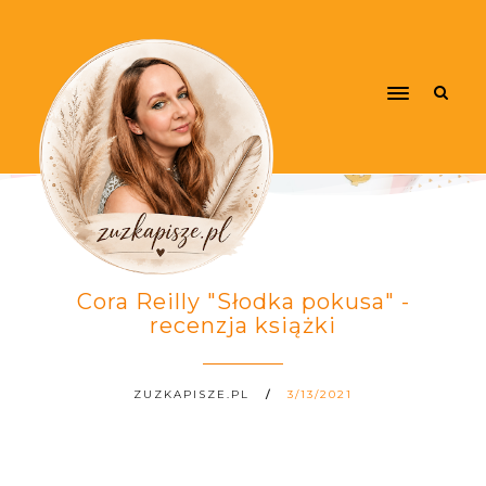
Cora Reilly "Słodka pokusa" -
recenzja książki
ZUZKAPISZE.PL
3/13/2021