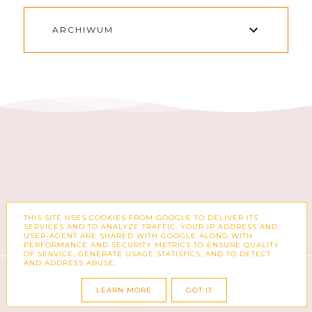
ARCHIWUM
THIS SITE USES COOKIES FROM GOOGLE TO DELIVER ITS
FACEBOOK
INSTAGRAM
SERVICES AND TO ANALYZE TRAFFIC. YOUR IP ADDRESS AND
USER-AGENT ARE SHARED WITH GOOGLE ALONG WITH
PERFORMANCE AND SECURITY METRICS TO ENSURE QUALITY
OF SERVICE, GENERATE USAGE STATISTICS, AND TO DETECT
AND ADDRESS ABUSE.
COPYRIGHT ©
ZUZKA PISZE – BLOG O MODZIE,
KSIĄŻKACH, KOSMETYKACH I CODZIENNOŚCI
LEARN MORE
GOT IT
BLOG DESIGN:
KAROGRAFIA.PL