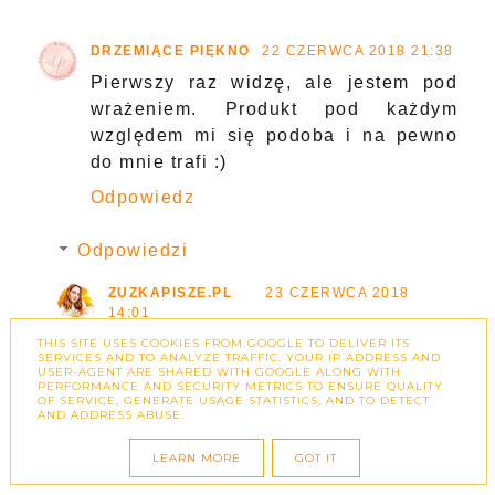
DRZEMIĄCE PIĘKNO
22 CZERWCA 2018 21:38
Pierwszy raz widzę, ale jestem pod
wrażeniem. Produkt pod każdym
względem mi się podoba i na pewno
do mnie trafi :)
Odpowiedz
Odpowiedzi
ZUZKAPISZE.PL
23 CZERWCA 2018
14:01
W takim razie czekam na recenzje
THIS SITE USES COOKIES FROM GOOGLE TO DELIVER ITS
SERVICES AND TO ANALYZE TRAFFIC. YOUR IP ADDRESS AND
😋
USER-AGENT ARE SHARED WITH GOOGLE ALONG WITH
PERFORMANCE AND SECURITY METRICS TO ENSURE QUALITY
OF SERVICE, GENERATE USAGE STATISTICS, AND TO DETECT
AND ADDRESS ABUSE.
ODPOWIEDZ
LEARN MORE
GOT IT