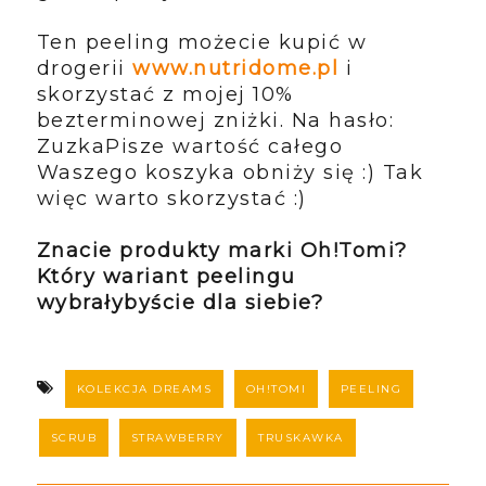
Ten peeling możecie kupić w
drogerii
www.nutridome.pl
i
skorzystać z mojej 10%
bezterminowej zniżki. Na hasło:
ZuzkaPisze wartość całego
Waszego koszyka obniży się :) Tak
więc warto skorzystać :)
Znacie produkty marki Oh!Tomi?
Który wariant peelingu
wybrałybyście dla siebie?
KOLEKCJA DREAMS
OH!TOMI
PEELING
SCRUB
STRAWBERRY
TRUSKAWKA