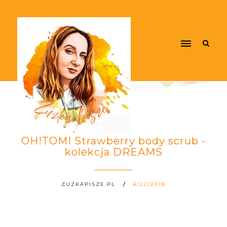
OH!TOMI Strawberry body scrub -
kolekcja DREAMS
ZUZKAPISZE.PL
6/22/2018