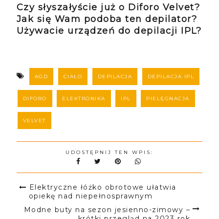
Czy słyszałyście już o Diforo Velvet?
Jak się Wam podoba ten depilator?
Używacie urządzeń do depilacji IPL?
AGD
CIAŁO
DEPILACJA
DEPILACJA IPL
DIFORO
ELEKTRONIKA
IPL
PIELĘGNACJA
VELVET
UDOSTĘPNIJ TEN WPIS:
Elektryczne łóżko obrotowe ułatwia
opiekę nad niepełnosprawnym
Modne buty na sezon jesienno-zimowy –
krótki przegląd na 2023 rok