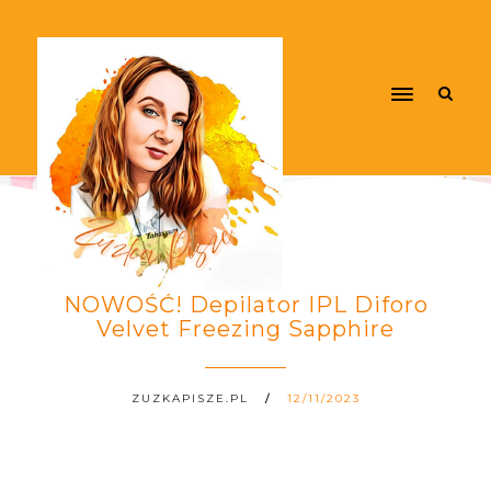
NOWOŚĆ! Depilator IPL Diforo
Velvet Freezing Sapphire
ZUZKAPISZE.PL
12/11/2023