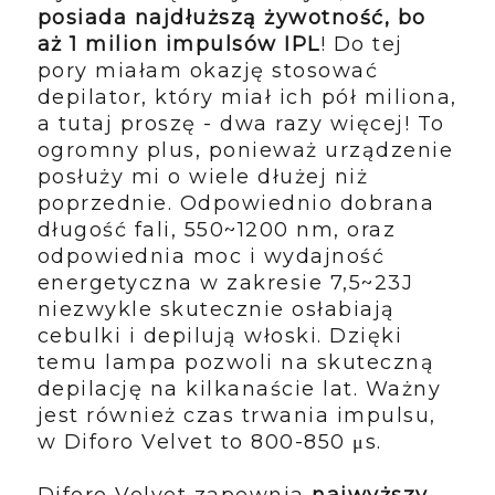
posiada najdłuższą żywotność, bo
aż 1 milion impulsów IPL
! Do tej
pory miałam okazję stosować
depilator, który miał ich pół miliona,
a tutaj proszę - dwa razy więcej! To
ogromny plus, ponieważ urządzenie
posłuży mi o wiele dłużej niż
poprzednie. Odpowiednio dobrana
długość fali, 550~1200 nm, oraz
odpowiednia moc i wydajność
energetyczna w zakresie 7,5~23J
niezwykle skutecznie osłabiają
cebulki i depilują włoski. Dzięki
temu lampa pozwoli na skuteczną
depilację na kilkanaście lat. Ważny
jest również czas trwania impulsu,
w Diforo Velvet to 800-850 μs.
Diforo Velvet zapewnia
najwyższy