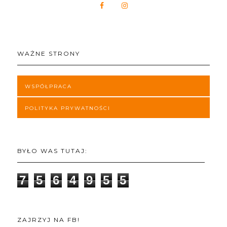
WAŻNE STRONY
WSPÓŁPRACA
POLITYKA PRYWATNOŚCI
BYŁO WAS TUTAJ:
7
5
6
4
9
5
5
ZAJRZYJ NA FB!