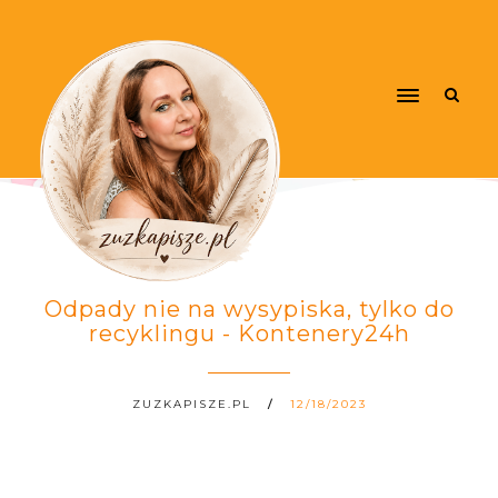
Odpady nie na wysypiska, tylko do
recyklingu - Kontenery24h
ZUZKAPISZE.PL
12/18/2023