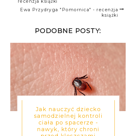
recenzja książki
Ewa Przydryga "Pomornica" - recenzja
książki
PODOBNE POSTY:
Jak nauczyć dziecko
samodzielnej kontroli
ciała po spacerze -
nawyk, który chroni