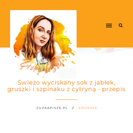
Świeżo wyciskany sok z jabłek,
gruszki i szpinaku z cytryną - przepis
ZUZKAPISZE.PL
4/01/2023