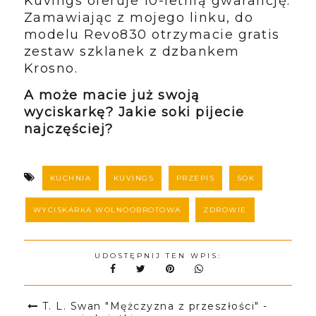
Kuvings oferuje 10-letnią gwarancję.
Zamawiając z mojego linku, do
modelu Revo830 otrzymacie gratis
zestaw szklanek z dzbankem
Krosno.
A może macie już swoją
wyciskarkę? Jakie soki pijecie
najczęściej?
KUCHNIA
KUVINGS
PRZEPIS
SOK
WYCISKARKA WOLNOOBROTOWA
ZDROWIE
UDOSTĘPNIJ TEN WPIS:
T. L. Swan "Mężczyzna z przeszłości" -