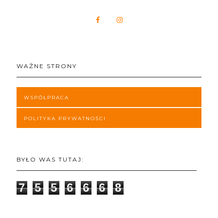
WAŻNE STRONY
WSPÓŁPRACA
POLITYKA PRYWATNOŚCI
BYŁO WAS TUTAJ:
7
5
5
6
6
6
8