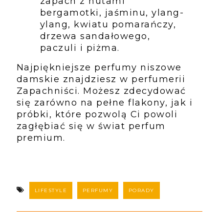
zapach z nutami 
bergamotki, jaśminu, ylang-
ylang, kwiatu pomarańczy, 
drzewa sandałowego, 
paczuli i piżma.
Najpiękniejsze perfumy niszowe 
damskie znajdziesz w perfumerii 
Zapachniści. Możesz zdecydować 
się zarówno na pełne flakony, jak i 
próbki, które pozwolą Ci powoli 
zagłębiać się w świat perfum 
premium.
LIFESTYLE
PERFUMY
PORADY