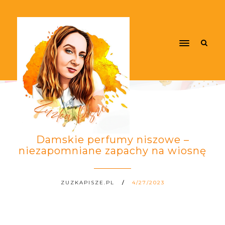
Damskie perfumy niszowe –
niezapomniane zapachy na wiosnę
ZUZKAPISZE.PL
4/27/2023