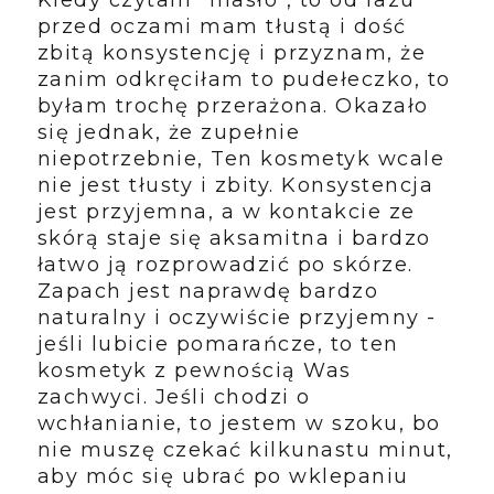
Kiedy czytam "masło", to od razu
przed oczami mam tłustą i dość
zbitą konsystencję i przyznam, że
zanim odkręciłam to pudełeczko, to
byłam trochę przerażona. Okazało
się jednak, że zupełnie
niepotrzebnie, Ten kosmetyk wcale
nie jest tłusty i zbity. Konsystencja
jest przyjemna, a w kontakcie ze
skórą staje się aksamitna i bardzo
łatwo ją rozprowadzić po skórze.
Zapach jest naprawdę bardzo
naturalny i oczywiście przyjemny -
jeśli lubicie pomarańcze, to ten
kosmetyk z pewnością Was
zachwyci. Jeśli chodzi o
wchłanianie, to jestem w szoku, bo
nie muszę czekać kilkunastu minut,
aby móc się ubrać po wklepaniu