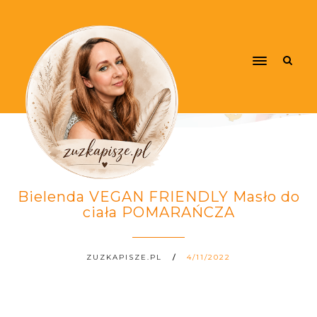
Bielenda VEGAN FRIENDLY Masło do
ciała POMARAŃCZA
ZUZKAPISZE.PL
4/11/2022