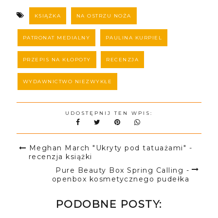
KSIĄŻKA
NA OSTRZU NOŻA
PATRONAT MEDIALNY
PAULINA KURPIEL
PRZEPIS NA KŁOPOTY
RECENZJA
WYDAWNICTWO NIEZWYKŁE
UDOSTĘPNIJ TEN WPIS:
Meghan March "Ukryty pod tatuażami" -
recenzja książki
Pure Beauty Box Spring Calling -
openbox kosmetycznego pudełka
PODOBNE POSTY: