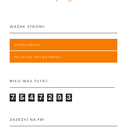
WAŻNE STRONY
WSPÓŁPRACA
POLITYKA PRYWATNOŚCI
BYŁO WAS TUTAJ:
7
5
4
7
2
9
3
ZAJRZYJ NA FB!