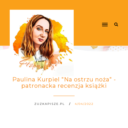
Paulina Kurpiel "Na ostrzu noża" -
patronacka recenzja książki
ZUZKAPISZE.PL
4/04/2022