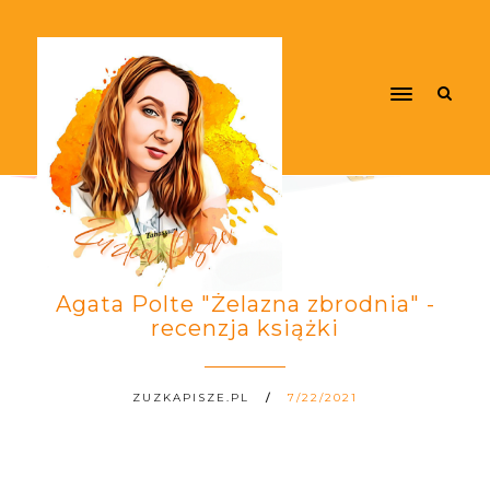
Agata Polte "Żelazna zbrodnia" -
recenzja książki
ZUZKAPISZE.PL
7/22/2021