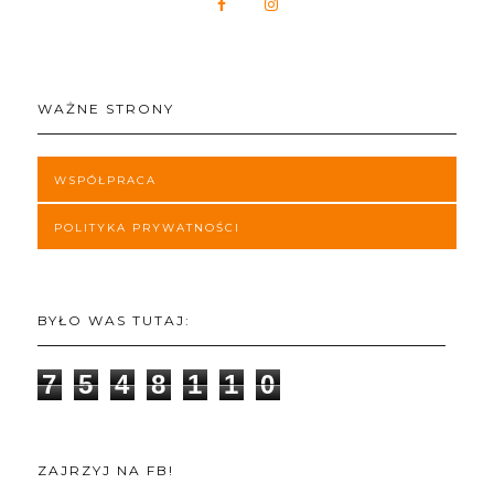
WAŻNE STRONY
WSPÓŁPRACA
POLITYKA PRYWATNOŚCI
BYŁO WAS TUTAJ:
7
5
4
8
1
1
0
ZAJRZYJ NA FB!