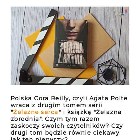
Polska Cora Reilly, czyli Agata Polte
wraca z drugim tomem serii
"
Żelazne serca
" i książką "Żelazna
zbrodnia". Czym tym razem
zaskoczy swoich czytelników? Czy
drugi tom będzie równie ciekawy
jak ten pierwszy?