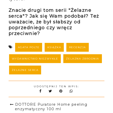
Znacie drugi tom serii "Żelazne
serca"? Jak się Wam podobał? Też
uważacie, że był słabszy od
poprzedniego czy wręcz
przeciwnie?
AGATA POLTE
KSIĄŻKA
RECENZJA
WYDAWNICTWO NIEZWYKŁE
ŻELAZNA ZBRODNIA
ŻELAZNE SERCA
UDOSTĘPNIJ TEN WPIS:
DOTTORE Puratore Home peeling
enzymatyczny 100 ml