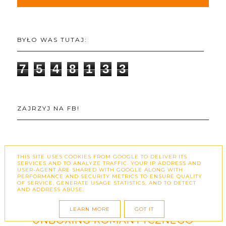
BYŁO WAS TUTAJ:
7
5
4
8
1
3
3
ZAJRZYJ NA FB!
THIS SITE USES COOKIES FROM GOOGLE TO DELIVER ITS
SERVICES AND TO ANALYZE TRAFFIC. YOUR IP ADDRESS AND
USER-AGENT ARE SHARED WITH GOOGLE ALONG WITH
POLECANY POST
PERFORMANCE AND SECURITY METRICS TO ENSURE QUALITY
OF SERVICE, GENERATE USAGE STATISTICS, AND TO DETECT
AND ADDRESS ABUSE.
PURE BEAUTY ROSE STORIES –
LEARN MORE
GOT IT
UNBOXING ROMANTYCZNEGO