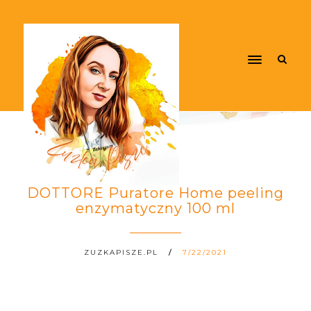
DOTTORE Puratore Home peeling
enzymatyczny 100 ml
ZUZKAPISZE.PL
7/22/2021