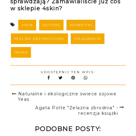
sprawdzają? Zamawialiście już coś
w sklepie 4skin?
4SKIN
DOTTORE
KOSMETYKI
PEELING ENZYMATYCZNY
PIELĘGNACJA
TWARZ
UDOSTĘPNIJ TEN WPIS:
Naturalne i ekologiczne świece sojowe
Yeas
Agata Polte "Żelazna zbrodnia" -
recenzja książki
PODOBNE POSTY: