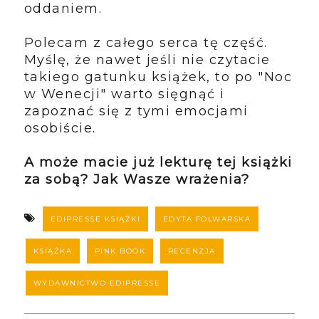
oddaniem.
Polecam z całego serca tę część.
Myślę, że nawet jeśli nie czytacie
takiego gatunku książek, to po "Noc
w Wenecji" warto sięgnąć i
zapoznać się z tymi emocjami
osobiście.
A może macie już lekturę tej książki
za sobą? Jak Wasze wrażenia?
EDIPRESSE KSIĄŻKI
EDYTA FOLWARSKA
KSIĄŻKA
PINK BOOK
RECENZJA
WYDAWNICTWO EDIPRESSE