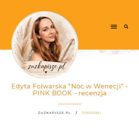
Edyta Folwarska "Noc w Wenecji" -
PINK BOOK - recenzja
ZUZKAPISZE.PL
7/03/2021