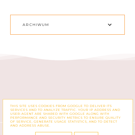
ARCHIWUM
THIS SITE USES COOKIES FROM GOOGLE TO DELIVER ITS
FACEBOOK
INSTAGRAM
SERVICES AND TO ANALYZE TRAFFIC. YOUR IP ADDRESS AND
USER-AGENT ARE SHARED WITH GOOGLE ALONG WITH
PERFORMANCE AND SECURITY METRICS TO ENSURE QUALITY
OF SERVICE, GENERATE USAGE STATISTICS, AND TO DETECT
AND ADDRESS ABUSE.
COPYRIGHT ©
ZUZKA PISZE – BLOG O MODZIE,
KSIĄŻKACH, KOSMETYKACH I CODZIENNOŚCI