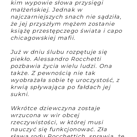
kim wypowie słowa przysięgi
małżeńskiej. Jednak w
najczarniejszych snach nie sądziła,
że jej przyszłym mężem zostanie
książę przestępczego świata i capo
chicagowskiej mafii.
Już w dniu ślubu rozpętuje się
piekło. Alessandro Rocchetti
pozbawia życia wielu ludzi. Ona
także. Z pewnością nie tak
wyobrażała sobie tę uroczystość, z
krwią spływająca po fałdach jej
sukni.
Wkrótce dziewczyna zostaje
wrzucona w wir obcej
rzeczywistości, w której musi
nauczyć się funkcjonować. Zła
sława rodu Rocchettich, sprawia, że