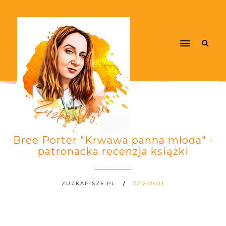
Bree Porter "Krwawa panna młoda" -
patronacka recenzja książki
ZUZKAPISZE.PL
7/12/2021