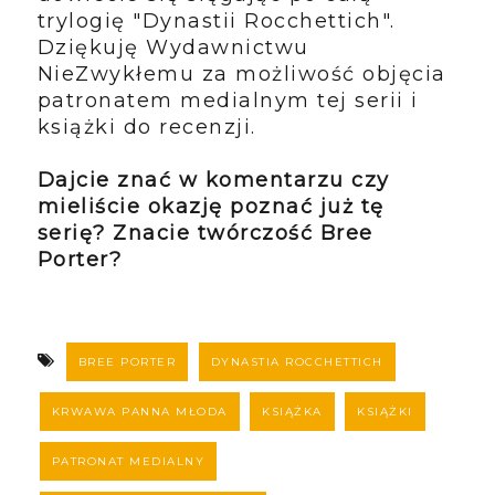
trylogię "Dynastii Rocchettich".
Dziękuję Wydawnictwu
NieZwykłemu za możliwość objęcia
patronatem medialnym tej serii i
książki do recenzji.
Dajcie znać w komentarzu czy
mieliście okazję poznać już tę
serię? Znacie twórczość Bree
Porter?
BREE PORTER
DYNASTIA ROCCHETTICH
KRWAWA PANNA MŁODA
KSIĄŻKA
KSIĄŻKI
PATRONAT MEDIALNY