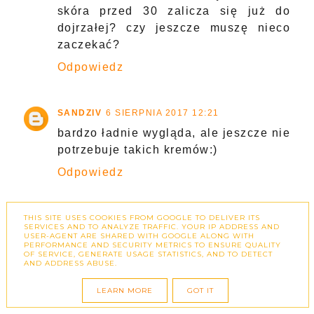
skóra przed 30 zalicza się już do
dojrzałej? czy jeszcze muszę nieco
zaczekać?
Odpowiedz
SANDZIV
6 SIERPNIA 2017 12:21
bardzo ładnie wygląda, ale jeszcze nie
potrzebuje takich kremów:)
Odpowiedz
THIS SITE USES COOKIES FROM GOOGLE TO DELIVER ITS
MATKA-TESTERKA
7 SIERPNIA 2017 12:08
SERVICES AND TO ANALYZE TRAFFIC. YOUR IP ADDRESS AND
USER-AGENT ARE SHARED WITH GOOGLE ALONG WITH
Jeszcze nie dla mnie ale niedługo
PERFORMANCE AND SECURITY METRICS TO ENSURE QUALITY
trzeba się będzie rozejrzeć za
OF SERVICE, GENERATE USAGE STATISTICS, AND TO DETECT
AND ADDRESS ABUSE.
porządnym kremem pod oczy!
LEARN MORE
GOT IT
Odpowiedz