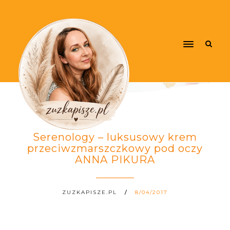
Serenology – luksusowy krem
przeciwzmarszczkowy pod oczy
ANNA PIKURA
ZUZKAPISZE.PL
8/04/2017