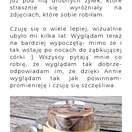
już pod nią drobnych żyłek, które
strasznie się wyróżniały na
zdjęciach, które sobie robiłam.
Czuję się o wiele lepiej, wizualnie
ubyło mi kilka lat. Wyglądam teraz
na bardziej wypoczętą- mimo że i
tak wstaję po nocach do ząbkującej
córki :) Wszyscy pytają mnie co
robię, że wyglądam tak dobrze-
odpowiadam im, że dzięki Annie
wyglądam tak jak powinnam-
promienieję i czuję się szczęśliwa.