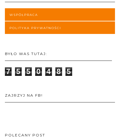
WSPÓŁPRACA
POLITYKA PRYWATNOŚCI
BYŁO WAS TUTAJ:
7
5
5
0
4
8
5
ZAJRZYJ NA FB!
POLECANY POST