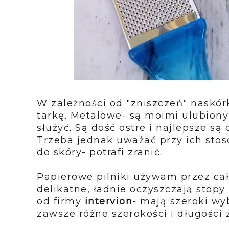
W zależności od "zniszczeń" naskór
tarkę. Metalowe- są moimi ulubion
służyć. Są dość ostre i najlepsze s
Trzeba jednak uważać przy ich sto
do skóry- potrafi zranić.
Papierowe pilniki używam przez cały
delikatne, ładnie oczyszczają stopy 
od firmy
intervion
- mają szeroki wy
zawsze różne szerokości i długości 