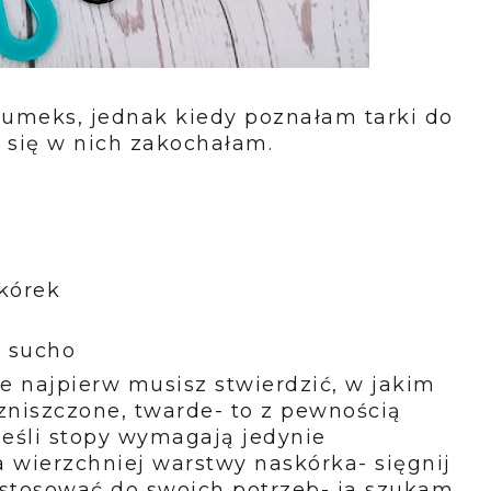
pumeks, jednak kiedy poznałam tarki do
 się w nich zakochałam.
kórek
a sucho
bie najpierw musisz stwierdzić, w jakim
ć zniszczone, twarde- to z pewnością
eśli stopy wymagają jedynie
a wierzchniej warstwy naskórka- sięgnij
stosować do swoich potrzeb- ja szukam