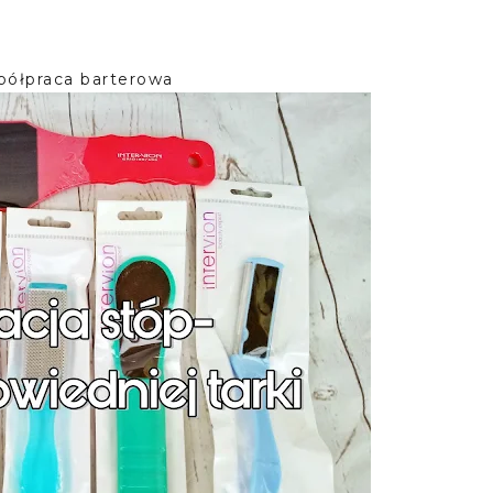
półpraca barterowa