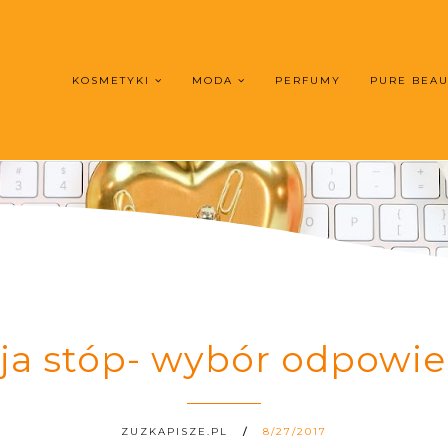
KOSMETYKI
MODA
PERFUMY
PURE BEA
ja stóp- wybór odpowied
ZUZKAPISZE.PL
8/27/2017