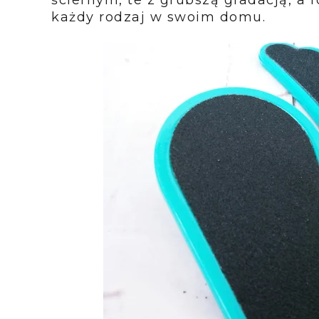
ściernym, te z grubszą
gradacją
, a
każdy rodzaj w swoim domu.