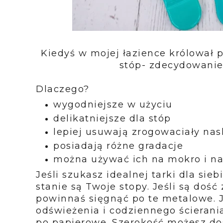
Kiedyś w mojej łazience królował 
stóp- zdecydowanie
Dlaczego?
wygodniejsze w użyciu
delikatniejsze dla stóp
lepiej usuwają zrogowaciały nas
posiadają różne gradacje
można używać ich na mokro i n
Jeśli szukasz idealnej tarki dla sie
stanie są Twoje stopy. Jeśli są doś
powinnaś sięgnąć po te metalowe. J
odświeżenia i codziennego ścierani
po papierowe. Szerokość możesz do