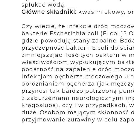
spłukać wodą.
Główne składniki:
kwas mlekowy, pro
Czy wiecie, że infekcje dróg moczo
bakterie Escherichia coli (E. coli)
gdzie powodują stany zapalne. Bada
przyczepność bakterii E.coli do śc
zmniejszając ilość tych bakterii w 
właściwościom wypłukującym bakter
podatność na zapalenie dróg mocz
infekcjom pęcherza moczowego u o
opróżnianiem pęcherza (jak mężczyź
przynosi tak bardzo potrzebną po
z zaburzeniami neurologicznymi (np
kręgosłupa), czyli w przypadkach, w
duże. Osobom mającym skłonność do
przyjmowanie żurawiny w celu zap