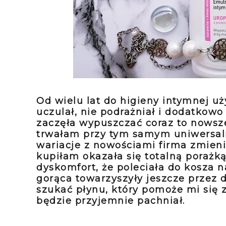
Od wielu lat do higieny intymnej u
uczulał, nie podrażniał i dodatkowo
zaczęła wypuszczać coraz to nowsz
trwałam przy tym samym uniwersaln
wariacje z nowościami firma zmienił
kupiłam okazała się totalną poraż
dyskomfort, że poleciała do kosza na
gorąca towarzyszyły jeszcze przez 
szukać płynu, który pomoże mi się 
będzie przyjemnie pachniał.