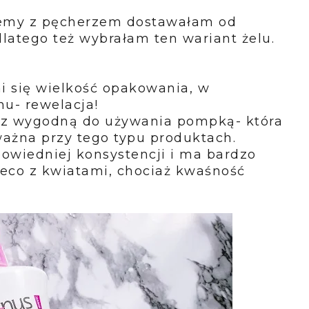
lemy z pęcherzem dostawałam od
 dlatego też wybrałam ten wariant żelu.
 się wielkość opakowania, w
nu- rewelacja!
 z wygodną do używania pompką- która
ażna przy tego typu produktach.
dpowiedniej konsystencji i ma bardzo
ieco z kwiatami, chociaż kwaśność