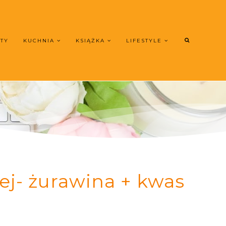
UTY
KUCHNIA
KSIĄŻKA
LIFESTYLE
ej- żurawina + kwas