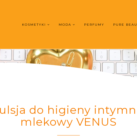
KOSMETYKI
MODA
PERFUMY
PURE BEA
lsja do higieny intymn
mlekowy VENUS