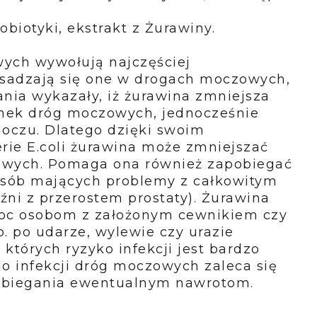
biotyki, ekstrakt z Żurawiny.
wych wywołują najczęściej
? Osadzają się one w drogach moczowych,
nia wykazały, iż żurawina zmniejsza
ianek dróg moczowych, jednocześnie
moczu. Dlatego dzięki swoim
ie E.coli żurawina może zmniejszać
owych. Pomaga ona również zapobiegać
sób mających problemy z całkowitym
ni z przerostem prostaty). Żurawina
moc osobom z założonym cewnikiem czy
. po udarze, wylewie czy urazie
 których ryzyko infekcji jest bardzo
 infekcji dróg moczowych zaleca się
obiegania ewentualnym nawrotom.