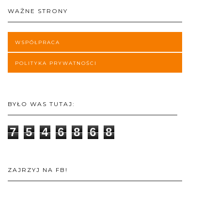
WAŻNE STRONY
WSPÓŁPRACA
POLITYKA PRYWATNOŚCI
BYŁO WAS TUTAJ:
7
5
4
6
8
6
8
ZAJRZYJ NA FB!