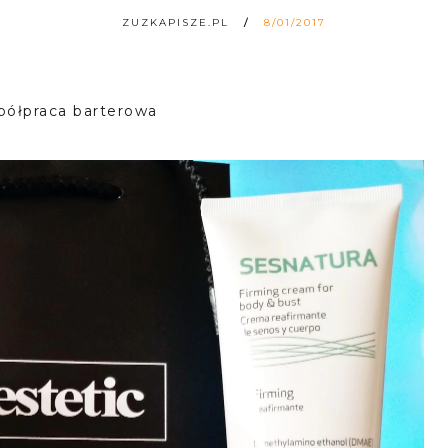
ZUZKAPISZE.PL
8/01/2017
półpraca barterowa