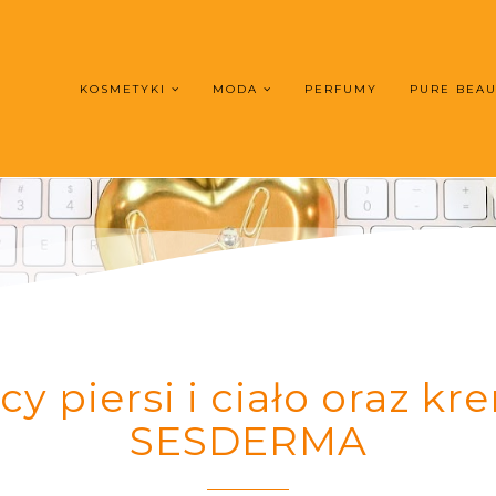
KOSMETYKI
MODA
PERFUMY
PURE BEA
cy piersi i ciało oraz k
SESDERMA