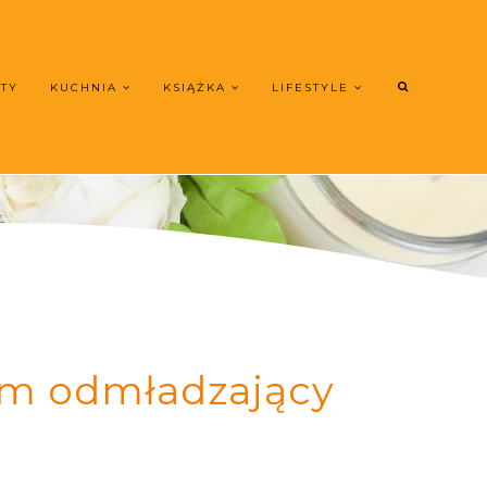
UTY
KUCHNIA
KSIĄŻKA
LIFESTYLE
rem odmładzający