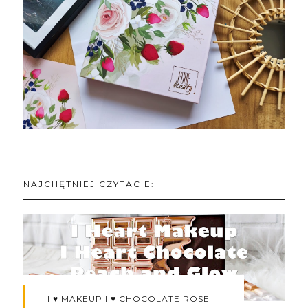
NAJCHĘTNIEJ CZYTACIE:
I ♥ MAKEUP I ♥ CHOCOLATE ROSE