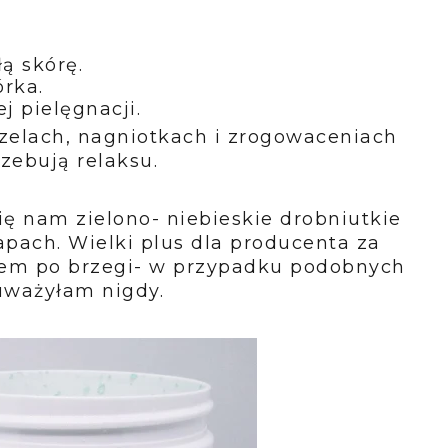
ą skórę.
órka.
j pielęgnacji.
zelach, nagniotkach i zrogowaceniach
rzebują relaksu.
ę nam zielono- niebieskie drobniutkie
apach. Wielki plus dla producenta za
em po brzegi- w przypadku podobnych
uważyłam nigdy.