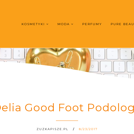
KOSMETYKI
MODA
PERFUMY
PURE BEA
elia Good Foot Podolo
ZUZKAPISZE.PL
8/23/2017