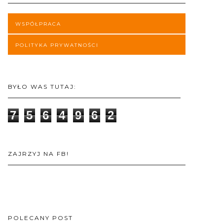
WSPÓŁPRACA
POLITYKA PRYWATNOŚCI
BYŁO WAS TUTAJ:
7
5
6
4
9
6
2
ZAJRZYJ NA FB!
POLECANY POST