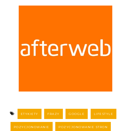
ETYKIETY
FRAZY
GOOGLE
LIFESTYLE
POZYCJONOWANIE
POZYCJONOWANIE STRON