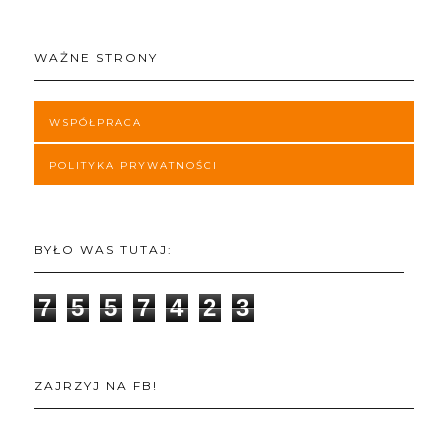
WAŻNE STRONY
WSPÓŁPRACA
POLITYKA PRYWATNOŚCI
BYŁO WAS TUTAJ:
7
5
5
7
4
2
3
ZAJRZYJ NA FB!