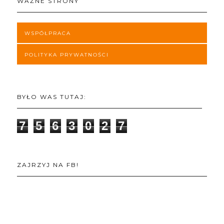
WAŻNE STRONY
WSPÓŁPRACA
POLITYKA PRYWATNOŚCI
BYŁO WAS TUTAJ:
7
5
6
3
0
2
7
ZAJRZYJ NA FB!