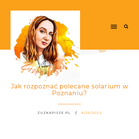
Jak rozpoznać polecane solarium w
Poznaniu?
ZUZKAPISZE.PL
8/25/2023