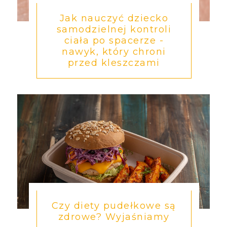
Jak nauczyć dziecko
samodzielnej kontroli
ciała po spacerze -
nawyk, który chroni
przed kleszczami
Czy diety pudełkowe są
zdrowe? Wyjaśniamy