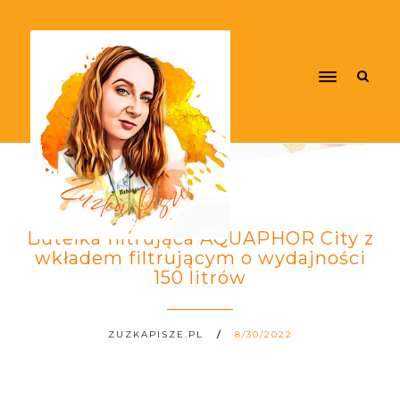
Butelka filtrująca AQUAPHOR City z
wkładem filtrującym o wydajności
150 litrów
ZUZKAPISZE.PL
8/30/2022