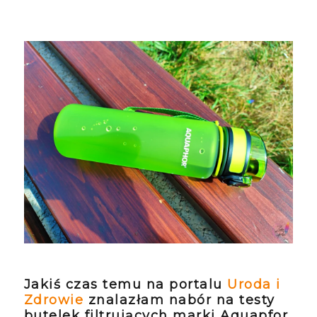
Jakiś czas temu na portalu
Uroda i
Zdrowie
znalazłam nabór na testy
butelek filtrujących marki Aquapfor.