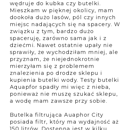
wędruje do kubka czy butelki.
Mieszkam w pięknej okolicy, mam
dookoła dużo lasów, pól czy innych
miejsc nadających się na spacery. W
związku z tym, bardzo dużo
spaceruję, zarówno sama jak i z
dziećmi. Nawet ostatnie upały nie
sprawiły, że wychodziłam mniej, ale
przyznam, że niejednokrotnie
mierzyłam się z problemem
znalezienia po drodze sklepu i
kupienia butelki wody. Testy butelki
Aquapfor spadły mi więc z nieba,
ponieważ nie muszę szukać sklepu,
a wodę mam zawsze przy sobie.
Butelka filtrująca Auaphor City
posiada filtr, który ma wydajność aż
150 litrów. Dostępna jest w kilku