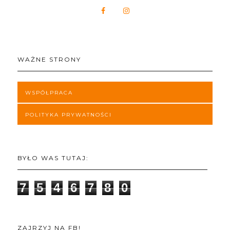
WAŻNE STRONY
WSPÓŁPRACA
POLITYKA PRYWATNOŚCI
BYŁO WAS TUTAJ:
7
5
4
6
7
8
0
ZAJRZYJ NA FB!