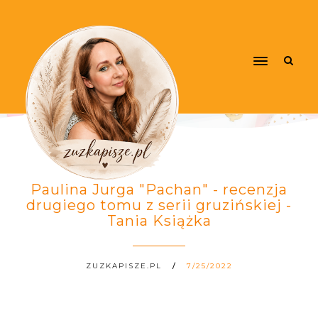
Paulina Jurga "Pachan" - recenzja
drugiego tomu z serii gruzińskiej -
Tania Książka
ZUZKAPISZE.PL
7/25/2022