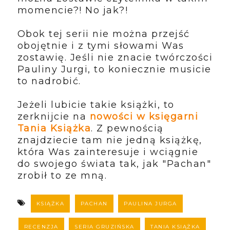
momencie?! No jak?!
Obok tej serii nie można przejść
obojętnie i z tymi słowami Was
zostawię. Jeśli nie znacie twórczości
Pauliny Jurgi, to koniecznie musicie
to nadrobić.
Jeżeli lubicie takie książki, to
zerknijcie na
nowości w księgarni
Tania Książka
. Z pewnością
znajdziecie tam nie jedną książkę,
która Was zainteresuje i wciągnie
do swojego świata tak, jak "Pachan"
zrobił to ze mną.
KSIĄŻKA
PACHAN
PAULINA JURGA
RECENZJA
SERIA GRUZIŃSKA
TANIA KSIĄŻKA