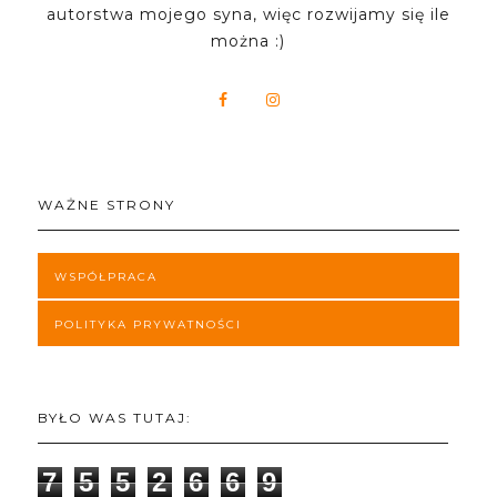
autorstwa mojego syna, więc rozwijamy się ile
można :)
WAŻNE STRONY
WSPÓŁPRACA
POLITYKA PRYWATNOŚCI
BYŁO WAS TUTAJ:
7
5
5
2
6
6
9