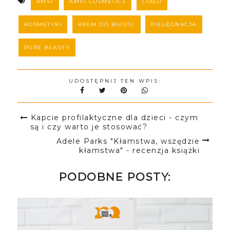
AMVI
AMVI COSMETICS
CIAŁO
KOSMETYKI
KREM DO BIUSTU
PIELĘGNACJA
PURE BEAUTY
UDOSTĘPNIJ TEN WPIS:
Kapcie profilaktyczne dla dzieci - czym
są i czy warto je stosować?
Adele Parks "Kłamstwa, wszędzie
kłamstwa" - recenzja książki
PODOBNE POSTY: