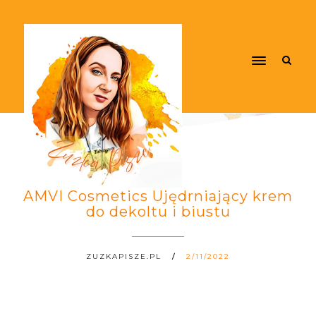
AMVI Cosmetics Ujędrniający krem
do dekoltu i biustu
ZUZKAPISZE.PL
2/11/2022