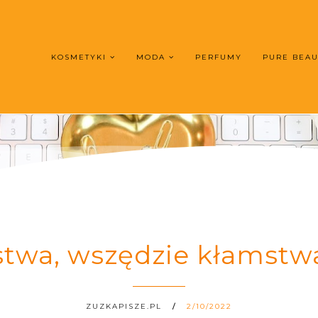
KOSMETYKI
MODA
PERFUMY
PURE BEA
twa, wszędzie kłamstwa"
ZUZKAPISZE.PL
2/10/2022