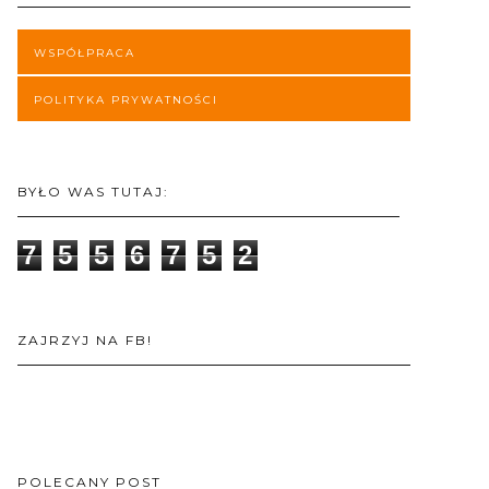
WSPÓŁPRACA
POLITYKA PRYWATNOŚCI
BYŁO WAS TUTAJ:
7
5
5
6
7
5
2
ZAJRZYJ NA FB!
POLECANY POST