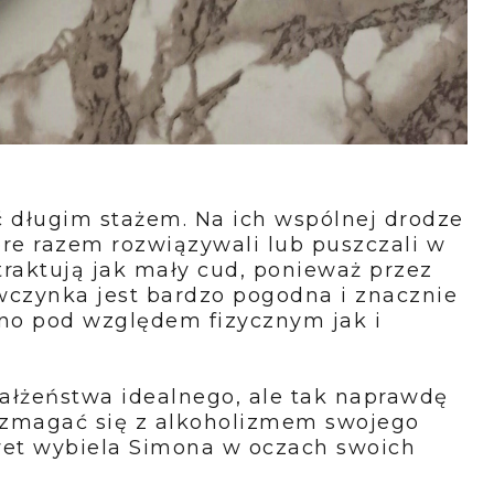
ć długim stażem. Na ich wspólnej drodze
óre razem rozwiązywali lub puszczali w
 traktują jak mały cud, ponieważ przez
iewczynka jest bardzo pogodna i znacznie
wno pod względem fizycznym jak i
ałżeństwa idealnego, ale tak naprawdę
i zmagać się z alkoholizmem swojego
wet wybiela Simona w oczach swoich