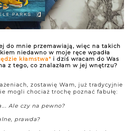
ciej do mnie przemawiają, więc na takich
ałkiem niedawno w moje ręce wpadła
zędzie kłamstwa"
i dziś wracam do Was
na z tego, co znalazłam w jej wnętrzu?
żeniach, zostawię Wam, już tradycyjnie
ie mogli chociaż trochę poznać fabułę:
... Ale czy na pewno?
alne, prawda?