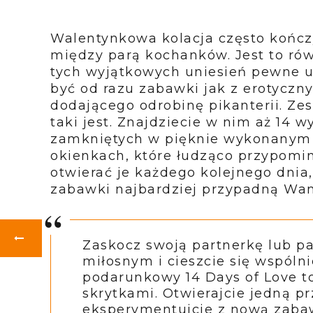
Walentynkowa kolacja często kończ
między parą kochanków. Jest to ró
tych wyjątkowych uniesień pewne u
być od razu zabawki jak z erotyczny
dodającego odrobinę pikanterii. Ze
taki jest. Znajdziecie w nim aż 14 
zamkniętych w pięknie wykonanym s
okienkach, które łudząco przypomi
otwierać je każdego kolejnego dnia,
zabawki najbardziej przypadną Wa
Zaskocz swoją partnerkę lub 
miłosnym i cieszcie się wspóln
podarunkowy 14 Days of Love to
skrytkami. Otwierajcie jedną p
eksperymentujcie z nową zabaw