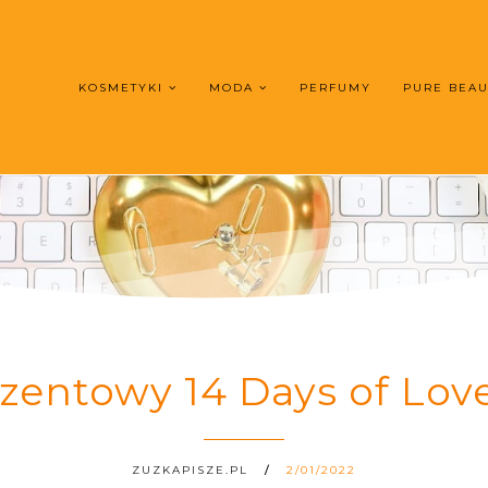
KOSMETYKI
MODA
PERFUMY
PURE BEA
zentowy 14 Days of Love
ZUZKAPISZE.PL
2/01/2022