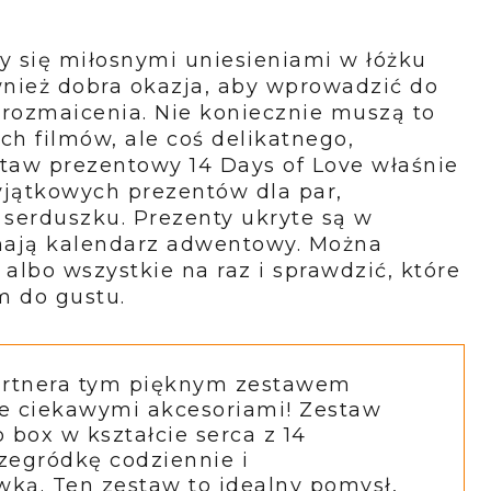
y się miłosnymi uniesieniami w łóżku
wnież dobra okazja, aby wprowadzić do
rozmaicenia. Nie koniecznie muszą to
ch filmów, ale coś delikatnego,
staw prezentowy 14 Days of Love właśnie
wyjątkowych prezentów dla par,
erduszku. Prezenty ukryte są w
nają kalendarz adwentowy. Można
 albo wszystkie na raz i sprawdzić, które
m do gustu.
partnera tym pięknym zestawem
ie ciekawymi akcesoriami! Zestaw
 box w kształcie serca z 14
rzegródkę codziennie i
ką. Ten zestaw to idealny pomysł,