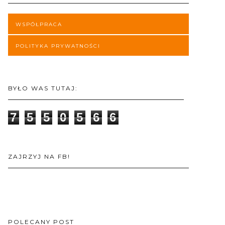
WSPÓŁPRACA
POLITYKA PRYWATNOŚCI
BYŁO WAS TUTAJ:
7
5
5
0
5
6
6
ZAJRZYJ NA FB!
POLECANY POST