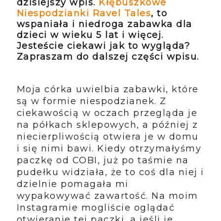
dzisiejszy wpis.
Kłębuszkowe
Niespodzianki Ravel Tales
, to
wspaniała i niedroga zabawka dla
dzieci w wieku 5 lat i więcej.
Jesteście ciekawi jak to wygląda?
Zapraszam do dalszej części wpisu.
Moja córka uwielbia zabawki, które
są w formie niespodzianek. Z
ciekawością w oczach przegląda je
na półkach sklepowych, a później z
niecierpliwością otwiera je w domu
i się nimi bawi. Kiedy otrzymałyśmy
paczkę od COBI, już po taśmie na
pudełku widziała, że to coś dla niej i
dzielnie pomagała mi
wypakowywać zawartość. Na moim
Instagramie mogliście oglądać
otwieranie tej paczki, a jeśli je