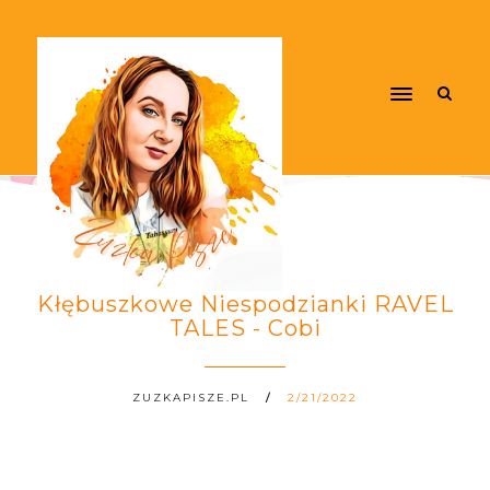
Kłębuszkowe Niespodzianki RAVEL
TALES - Cobi
ZUZKAPISZE.PL
2/21/2022