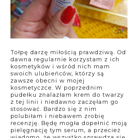
Tołpę darzę miłością prawdziwą. Od
dawna regularnie korzystam z ich
kosmetyków i wśród nich mam
swoich ulubieńców, którzy są
zawsze obecni w mojej
kosmetyczce. W poprzednim
pudełku znalazłam krem do twarzy
z tej linii i niedawno zaczęłam go
stosować. Bardzo się z nim
polubiłam i niebawem zrobię
recenzję. Będę mogła dopełnić moją
pielęgnację tym serum, a przecież
wiadomo, że wszystko sprawdza się