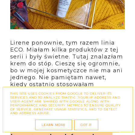
Lirene ponownie, tym razem linia
ECO. Miałam kilka produktów z tej
serii i były świetne. Tutaj znalazłam
krem do stóp. Cieszę się ogromnie,
bo w mojej kosmetyczce nie ma ani
jednego. Nie pamiętam nawet,
kiedy ostatnio stosowałam
kosmetyk do stóp. Pure Beauty wie
THIS SITE USES COOKIES FROM GOOGLE TO DELIVER ITS
jak zdowolić każdą, nawet
SERVICES AND TO ANALYZE TRAFFIC. YOUR IP ADDRESS AND
USER-AGENT ARE SHARED WITH GOOGLE ALONG WITH
najbardziej wymagającą kobietę.
PERFORMANCE AND SECURITY METRICS TO ENSURE QUALITY
OF SERVICE, GENERATE USAGE STATISTICS, AND TO DETECT
Dziękuję Wam za to :).
AND ADDRESS ABUSE.
SO!FLOW Wzmacniający
LEARN MORE
GOT IT