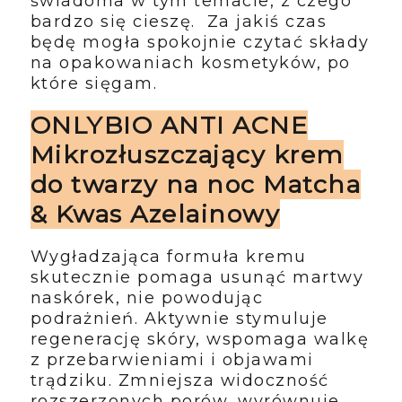
świadoma w tym temacie, z czego
bardzo się cieszę. Za jakiś czas
będę mogła spokojnie czytać składy
na opakowaniach kosmetyków, po
które sięgam.
ONLYBIO ANTI ACNE
Mikrozłuszczający krem
do twarzy na noc Matcha
& Kwas Azelainowy
Wygładzająca formuła kremu
skutecznie pomaga usunąć martwy
naskórek, nie powodując
podrażnień. Aktywnie stymuluje
regenerację skóry, wspomaga walkę
z przebarwieniami i objawami
trądziku. Zmniejsza widoczność
rozszerzonych porów, wyrównuje