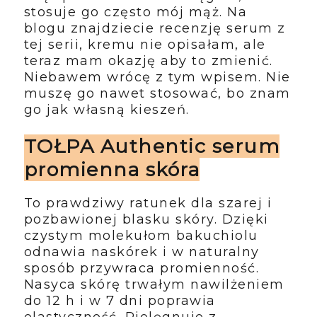
stosuje go często mój mąż. Na
blogu znajdziecie recenzję serum z
tej serii, kremu nie opisałam, ale
teraz mam okazję aby to zmienić.
Niebawem wrócę z tym wpisem. Nie
muszę go nawet stosować, bo znam
go jak własną kieszeń.
TOŁPA Authentic serum
promienna skóra
To prawdziwy ratunek dla szarej i
pozbawionej blasku skóry. Dzięki
czystym molekułom bakuchiolu
odnawia naskórek i w naturalny
sposób przywraca promienność.
Nasyca skórę trwałym nawilżeniem
do 12 h i w 7 dni poprawia