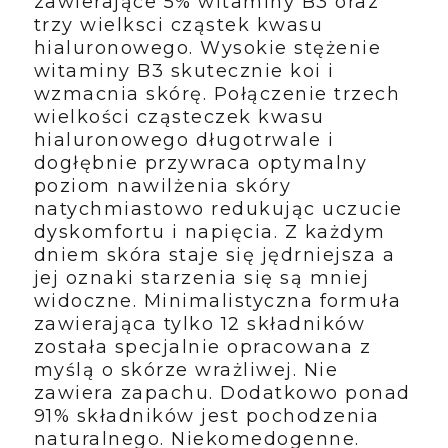
zawierające 5% witaminy B3 oraz
trzy wielksci cząstek kwasu
hialuronowego. Wysokie stężenie
witaminy B3 skutecznie koi i
wzmacnia skórę. Połączenie trzech
wielkości cząsteczek kwasu
hialuronowego długotrwale i
dogłębnie przywraca optymalny
poziom nawilżenia skóry
natychmiastowo redukując uczucie
dyskomfortu i napięcia. Z każdym
dniem skóra staje się jędrniejsza a
jej oznaki starzenia się są mniej
widoczne. Minimalistyczna formuła
zawierająca tylko 12 składników
została specjalnie opracowana z
myślą o skórze wrażliwej. Nie
zawiera zapachu. Dodatkowo ponad
91% składników jest pochodzenia
naturalnego. Niekomedogenne.