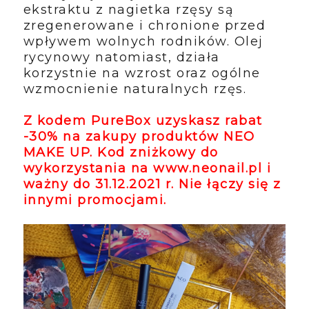
ekstraktu z nagietka rzęsy są
zregenerowane i chronione przed
wpływem wolnych rodników. Olej
rycynowy natomiast, działa
korzystnie na wzrost oraz ogólne
wzmocnienie naturalnych rzęs.
Z kodem PureBox uzyskasz rabat
-30% na zakupy produktów NEO
MAKE UP. Kod zniżkowy do
wykorzystania na www.neonail.pl i
ważny do 31.12.2021 r. Nie łączy się z
innymi promocjami.