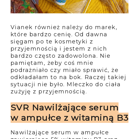
Vianek również należy do marek,
które bardzo cenię. Od dawna
sięgam po te kosmetyki z
przyjemnością i jestem z nich
bardzo często zadowolona. Nie
pamiętam, żeby coś mnie
podrażniało czy miało sprawić, że
odkładałam to na bok. Raczej takiej
sytuacji nie było. Mleczko do ciała
zużyję z przyjemnością.
SVR Nawilżające serum
w ampułce z witaminą B3
Nawilżające serum w ampułce