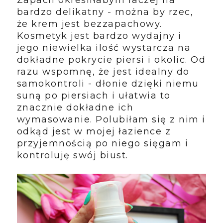
Zapach określiłabym raczej na
bardzo delikatny - można by rzec,
że krem jest bezzapachowy.
Kosmetyk jest bardzo wydajny i
jego niewielka ilość wystarcza na
dokładne pokrycie piersi i okolic. Od
razu wspomnę, że jest idealny do
samokontroli - dłonie dzięki niemu
suną po piersiach i ułatwia to
znacznie dokładne ich
wymasowanie. Polubiłam się z nim i
odkąd jest w mojej łazience z
przyjemnością po niego sięgam i
kontroluję swój biust.