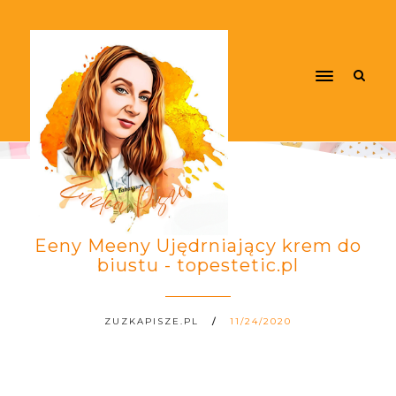
Eeny Meeny Ujędrniający krem do
biustu - topestetic.pl
ZUZKAPISZE.PL
11/24/2020