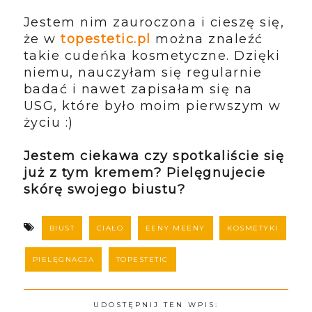
Jestem nim zauroczona i cieszę się,
że w
topestetic.pl
można znaleźć
takie cudeńka kosmetyczne. Dzięki
niemu, nauczyłam się regularnie
badać i nawet zapisałam się na
USG, które było moim pierwszym w
życiu :)
Jestem ciekawa czy spotkaliście się
już z tym kremem? Pielęgnujecie
skórę swojego biustu?
BIUST
CIAŁO
EENY MEENY
KOSMETYKI
PIELĘGNACJA
TOPESTETIC
UDOSTĘPNIJ TEN WPIS: