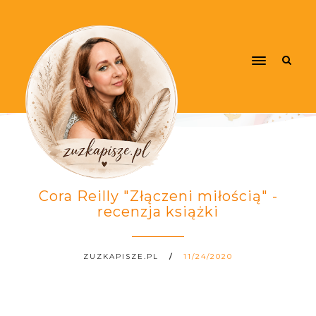
Cora Reilly "Złączeni miłością" -
recenzja książki
ZUZKAPISZE.PL
11/24/2020