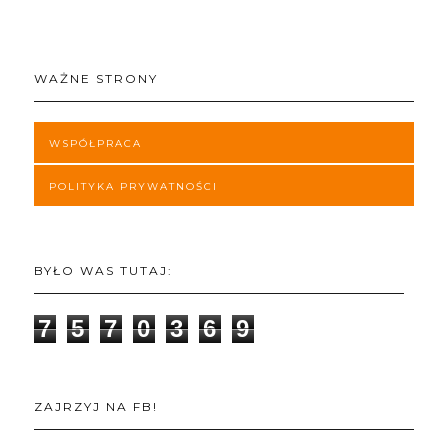
WAŻNE STRONY
WSPÓŁPRACA
POLITYKA PRYWATNOŚCI
BYŁO WAS TUTAJ:
7
5
7
0
3
6
9
ZAJRZYJ NA FB!