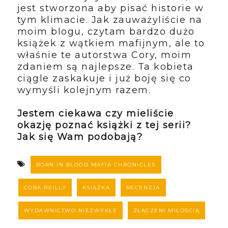
jest stworzona aby pisać historie w
tym klimacie. Jak zauważyliście na
moim blogu, czytam bardzo dużo
książek z wątkiem mafijnym, ale to
właśnie te autorstwa Cory, moim
zdaniem są najlepsze. Ta kobieta
ciągle zaskakuje i już boję się co
wymyśli kolejnym razem.
Jestem ciekawa czy mieliście
okazję poznać książki z tej serii?
Jak się Wam podobają?
BORN IN BLOOD MAFIA CHRONICLES
CORA REILLY
KSIĄŻKA
RECENZJA
WYDAWNICTWO NIEZWYKŁE
ZŁĄCZENI MIŁOŚCIĄ