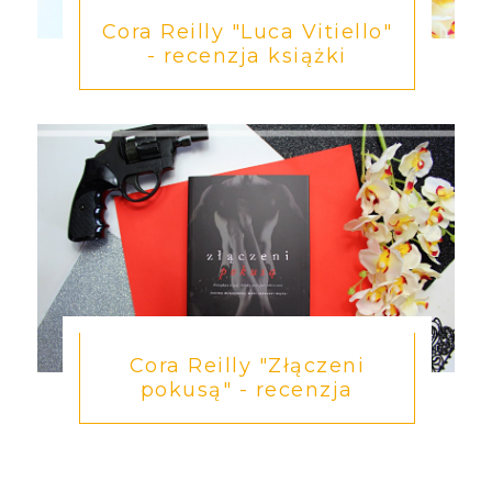
Cora Reilly "Luca Vitiello"
- recenzja książki
Cora Reilly "Złączeni
pokusą" - recenzja