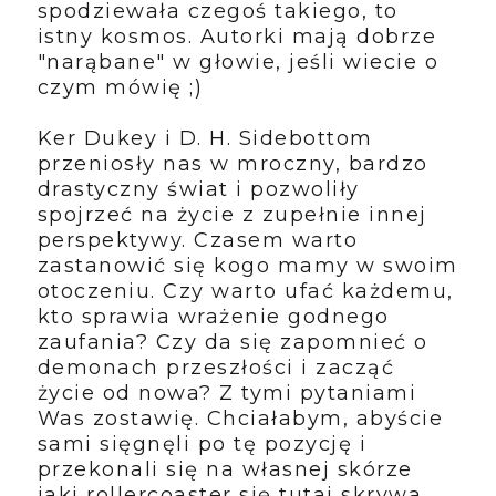
spodziewała czegoś takiego, to
istny kosmos. Autorki mają dobrze
"narąbane" w głowie, jeśli wiecie o
czym mówię ;)
Ker Dukey i D. H. Sidebottom
przeniosły nas w mroczny, bardzo
drastyczny świat i pozwoliły
spojrzeć na życie z zupełnie innej
perspektywy. Czasem warto
zastanowić się kogo mamy w swoim
otoczeniu. Czy warto ufać każdemu,
kto sprawia wrażenie godnego
zaufania? Czy da się zapomnieć o
demonach przeszłości i zacząć
życie od nowa? Z tymi pytaniami
Was zostawię. Chciałabym, abyście
sami sięgnęli po tę pozycję i
przekonali się na własnej skórze
jaki rollercoaster się tutaj skrywa.