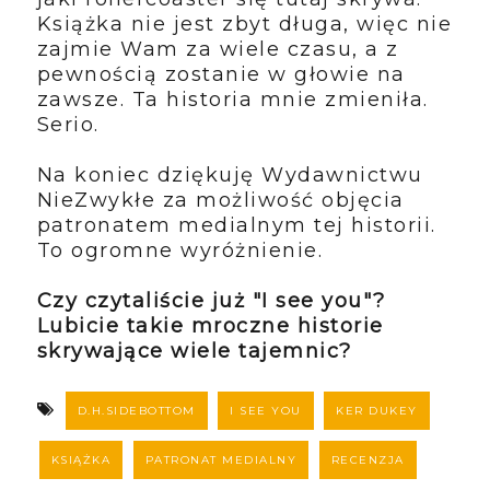
Książka nie jest zbyt długa, więc nie
zajmie Wam za wiele czasu, a z
pewnością zostanie w głowie na
zawsze. Ta historia mnie zmieniła.
Serio.
Na koniec dziękuję Wydawnictwu
NieZwykłe za możliwość objęcia
patronatem medialnym tej historii.
To ogromne wyróżnienie.
Czy czytaliście już "I see you"?
Lubicie takie mroczne historie
skrywające wiele tajemnic?
D.H.SIDEBOTTOM
I SEE YOU
KER DUKEY
KSIĄŻKA
PATRONAT MEDIALNY
RECENZJA