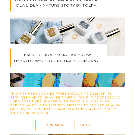
DLA LIDLA - NATURE STORY BY TOŁPA
FEMINITY - KOLEKCJA LAKIERÓW
HYBRYDOWYCH OD NC NAILS COMPANY
THIS SITE USES COOKIES FROM GOOGLE TO DELIVER ITS
SERVICES AND TO ANALYZE TRAFFIC. YOUR IP ADDRESS AND
USER-AGENT ARE SHARED WITH GOOGLE ALONG WITH
PERFORMANCE AND SECURITY METRICS TO ENSURE QUALITY
OF SERVICE, GENERATE USAGE STATISTICS, AND TO DETECT
VIANEK ŁAGODZĄCY KREM DO TWARZY
AND ADDRESS ABUSE.
BB SPF 15 Z EKSTRAKTEM Z JEŻÓWKI -
OPINIA PO TESTACH
LEARN MORE
GOT IT