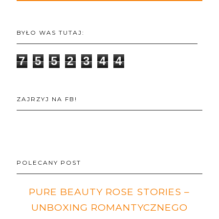
BYŁO WAS TUTAJ:
7
5
5
2
3
4
4
ZAJRZYJ NA FB!
POLECANY POST
PURE BEAUTY ROSE STORIES –
UNBOXING ROMANTYCZNEGO