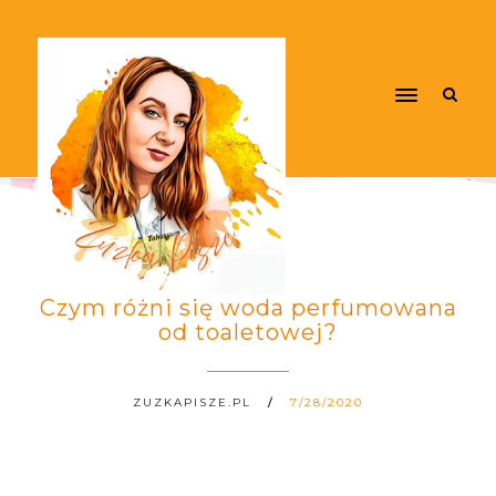
Czym różni się woda perfumowana
od toaletowej?
ZUZKAPISZE.PL
7/28/2020