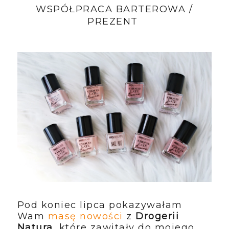
WSPÓŁPRACA BARTEROWA /
PREZENT
Pod koniec lipca pokazywałam
Wam
masę nowości
z
Drogerii
Natura
, które zawitały do mojego