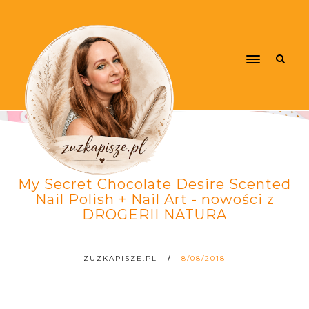
My Secret Chocolate Desire Scented
Nail Polish + Nail Art - nowości z
DROGERII NATURA
ZUZKAPISZE.PL
8/08/2018