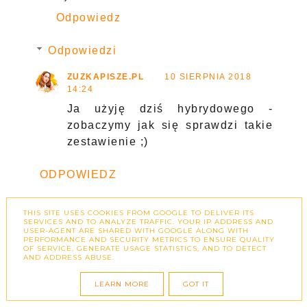
Odpowiedz
Odpowiedzi
ZUZKAPISZE.PL
10 SIERPNIA 2018
14:24
Ja użyję dziś hybrydowego -
zobaczymy jak się sprawdzi takie
zestawienie ;)
ODPOWIEDZ
THIS SITE USES COOKIES FROM GOOGLE TO DELIVER ITS
SERVICES AND TO ANALYZE TRAFFIC. YOUR IP ADDRESS AND
EDZIA - KOTWICA PIĘKNA
9 SIERPNIA 2018
USER-AGENT ARE SHARED WITH GOOGLE ALONG WITH
08:19
PERFORMANCE AND SECURITY METRICS TO ENSURE QUALITY
OF SERVICE, GENERATE USAGE STATISTICS, AND TO DETECT
Bardzo ładne kolorki ale ja wróciłam
AND ADDRESS ABUSE.
do żeli ;)
LEARN MORE
GOT IT
Odpowiedz