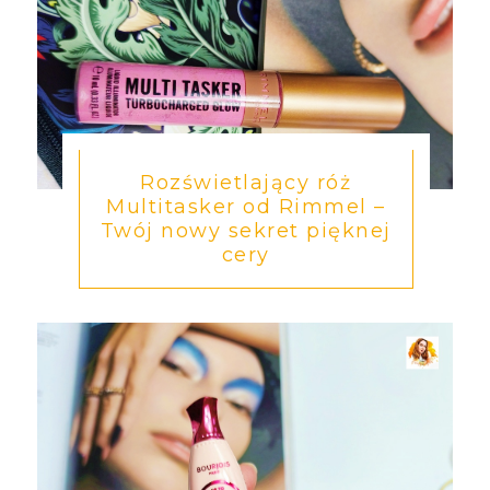
Rozświetlający róż
Multitasker od Rimmel –
Twój nowy sekret pięknej
cery