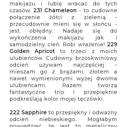
makijażu i lubię wracać do tych 
czasów. 
231 Chameleon
 - to cudowne 
połączenie żółci z zielenią - 
przecudownie mieni się w słońcu - 
jest obłędny. Nadaje się do 
wykończenia makijażu jak i 
samodzielny cień. Robi wrażenie! 
229 
Golden Apricot
 to trzeci z moich 
ulubieńców. Cudowny brzoskwiniowy 
odcień używam najczęściej - 
mieszam go z brązami, złotem a 
nawet wymienionymi wyżej dwoma 
ulubieńcami. Razem tworzą 
fantastyczne trio i przepięknie 
podkreślają kolor mojej tęczówki. 
222 Sapphire
 to przepiękny i odważny 
odcień niebieskiego. Mogłabym 
powiedzieć, że jest to metaliczny 