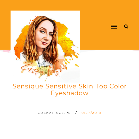
Sensique Sensitive Skin Top Color
Eyeshadow
ZUZKAPISZE.PL
9/27/2018