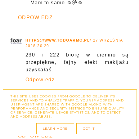
Mam to samo ☺🤭☺
ODPOWIEDZ
HTTPS://WWW.TODOARMO.PL/
27 WRZEŚNIA
2018 20:29
230 i 222 biorę w ciemno są
przepiękne, fajny efekt makijażu
uzyskałaś.
Odpowiedz
Odpowiedzi
THIS SITE USES COOKIES FROM GOOGLE TO DELIVER ITS
SERVICES AND TO ANALYZE TRAFFIC. YOUR IP ADDRESS AND
USER-AGENT ARE SHARED WITH GOOGLE ALONG WITH
ZUZKAPISZE.PL
28 WRZEŚNIA 2018
PERFORMANCE AND SECURITY METRICS TO ENSURE QUALITY
12:41
OF SERVICE, GENERATE USAGE STATISTICS, AND TO DETECT
AND ADDRESS ABUSE.
Dziękuję! :D
LEARN MORE
GOT IT
ODPOWIEDZ