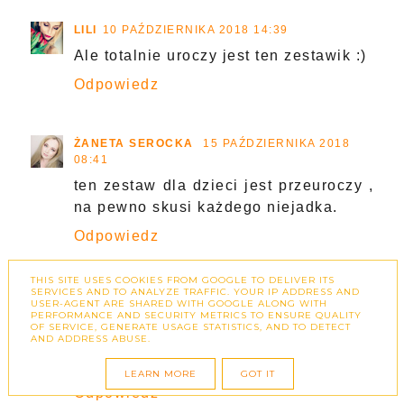
LILI
10 PAŹDZIERNIKA 2018 14:39
Ale totalnie uroczy jest ten zestawik :)
Odpowiedz
ŻANETA SEROCKA
15 PAŹDZIERNIKA 2018
08:41
ten zestaw dla dzieci jest przeuroczy ,
na pewno skusi każdego niejadka.
Odpowiedz
THIS SITE USES COOKIES FROM GOOGLE TO DELIVER ITS
SERVICES AND TO ANALYZE TRAFFIC. YOUR IP ADDRESS AND
DREAMER
18 PAŹDZIERNIKA 2018 17:15
USER-AGENT ARE SHARED WITH GOOGLE ALONG WITH
PERFORMANCE AND SECURITY METRICS TO ENSURE QUALITY
Ta miseczka i łyżeczki bardzo mi się
OF SERVICE, GENERATE USAGE STATISTICS, AND TO DETECT
AND ADDRESS ABUSE.
podobają. Z chęcią zakupię je dla Tysi
:)
LEARN MORE
GOT IT
Odpowiedz