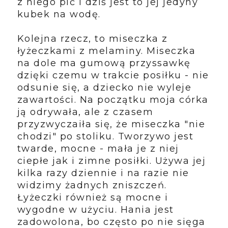
z niego pić i dziś jest to jej jedyny
kubek na wodę.
Kolejna rzecz, to miseczka z
łyżeczkami z melaminy. Miseczka
na dole ma gumową przyssawkę
dzięki czemu w trakcie posiłku - nie
odsunie się, a dziecko nie wyleje
zawartości. Na początku moja córka
ją odrywała, ale z czasem
przyzwyczaiła się, że miseczka "nie
chodzi" po stoliku. Tworzywo jest
twarde, mocne - mała je z niej
ciepłe jak i zimne posiłki. Używa jej
kilka razy dziennie i na razie nie
widzimy żadnych zniszczeń.
Łyżeczki również są mocne i
wygodne w użyciu. Hania jest
zadowolona, bo często po nie sięga