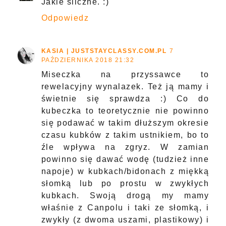
Jakie śliczne. :)
Odpowiedz
KASIA | JUSTSTAYCLASSY.COM.PL
7
PAŹDZIERNIKA 2018 21:32
Miseczka na przyssawce to
rewelacyjny wynalazek. Też ją mamy i
świetnie się sprawdza :) Co do
kubeczka to teoretycznie nie powinno
się podawać w takim dłuższym okresie
czasu kubków z takim ustnikiem, bo to
źle wpływa na zgryz. W zamian
powinno się dawać wodę (tudzież inne
napoje) w kubkach/bidonach z miękką
słomką lub po prostu w zwykłych
kubkach. Swoją drogą my mamy
właśnie z Canpolu i taki ze słomką, i
zwykły (z dwoma uszami, plastikowy) i