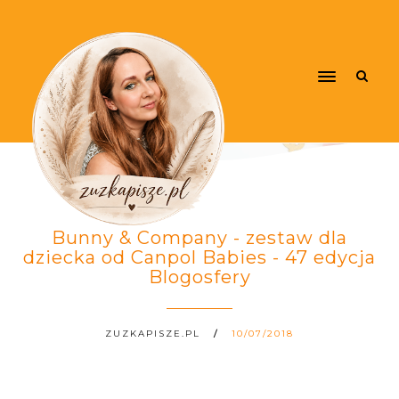
Bunny & Company - zestaw dla
dziecka od Canpol Babies - 47 edycja
Blogosfery
ZUZKAPISZE.PL
10/07/2018