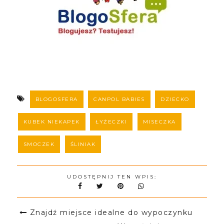
BLOGOSFERA
CANPOL BABIES
DZIECKO
KUBEK NIEKAPEK
ŁYŻECZKI
MISECZKA
SMOCZEK
ŚLINIAK
UDOSTĘPNIJ TEN WPIS:
Znajdź miejsce idealne do wypoczynku