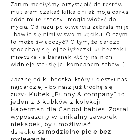
Zanim mogłyśmy przystąpić do testów,
musiałam czekać kilka dni aż moja córka
odda mi te rzeczy i mogła włożyć do
mycia. Od razu po otwarciu zabrała mi je
i bawiła się nimi w swoim kąciku. O czym
to może świadczyć? O tym, że bardzo
spodobały się jej te łyżeczki, kubeczek i
miseczka - a baranek który na nich
widnieje stał się jej kompanem zabaw :)
Zacznę od kubeczka, który ucieszył nas
najbardziej - bo nasz już trochę się
Kubek „Bunny & company” to
zużył.
jeden z 3 kubków z kolekcji
Haberman dla Canpol babies. Został
wyposażony w unikalny zaworek
niekapek, by umożliwiać
dziecku
samodzielne picie bez
rozlewania: