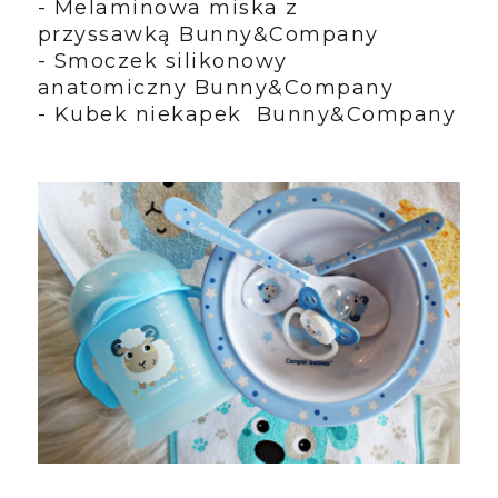
- Melaminowa miska z
przyssawką
Bunny&Company
- Smoczek silikonowy
anatomiczny
Bunny&Company
- Kubek niekapek
Bunny&Company