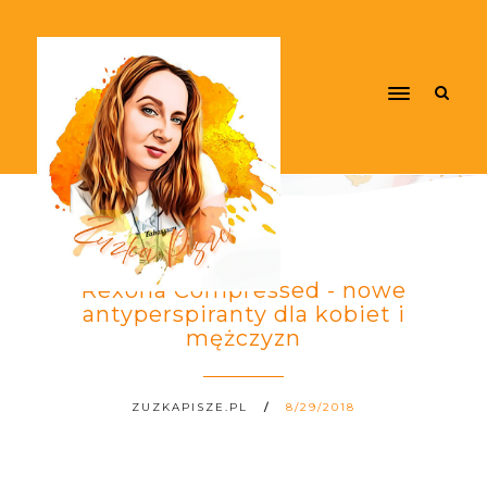
Rexona Compressed - nowe
antyperspiranty dla kobiet i
mężczyzn
ZUZKAPISZE.PL
8/29/2018