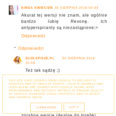
KINGA KWIECIEŃ
30 SIERPNIA 2018 00:44
Akurat tej wersji nie znam, ale ogólnie
bardzo lubię Rexonę. Ich
antyperspiranty są niezastąpione;>
Odpowiedz
Odpowiedzi
ZUZKAPISZE.PL
30 SIERPNIA 2018
10:59
Też tak sądzę ;)
THIS SITE USES COOKIES FROM GOOGLE TO DELIVER ITS
ODPOWIEDZ
SERVICES AND TO ANALYZE TRAFFIC. YOUR IP ADDRESS AND
USER-AGENT ARE SHARED WITH GOOGLE ALONG WITH
PERFORMANCE AND SECURITY METRICS TO ENSURE QUALITY
OF SERVICE, GENERATE USAGE STATISTICS, AND TO DETECT
AND ADDRESS ABUSE.
JULIA
30 SIERPNIA 2018 02:54
LEARN MORE
GOT IT
Bardzo mi się podobają te małe
zgrabne wersje idealne do torebki.