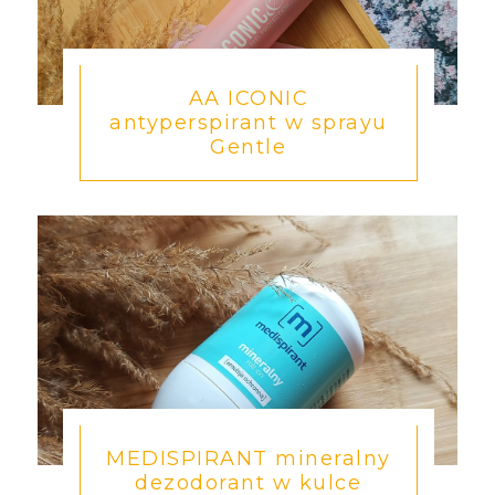
AA ICONIC
antyperspirant w sprayu
Gentle
MEDISPIRANT mineralny
dezodorant w kulce