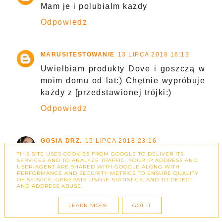
Mam je i polubialm kazdy
Odpowiedz
MARUSITESTOWANIE
13 LIPCA 2018 16:13
Uwielbiam produkty Dove i goszczą w
moim domu od lat:) Chętnie wypróbuje
każdy z [przedstawionej trójki:)
Odpowiedz
GOSIA DRZ.
15 LIPCA 2018 23:16
THIS SITE USES COOKIES FROM GOOGLE TO DELIVER ITS
Uwielbiam DOVE <3 Przemawia do
SERVICES AND TO ANALYZE TRAFFIC. YOUR IP ADDRESS AND
mnie Intesive, bo ja potrzebuję
USER-AGENT ARE SHARED WITH GOOGLE ALONG WITH
PERFORMANCE AND SECURITY METRICS TO ENSURE QUALITY
wielkieeego nawilżenia :p
OF SERVICE, GENERATE USAGE STATISTICS, AND TO DETECT
AND ADDRESS ABUSE.
Odpowiedz
LEARN MORE
GOT IT