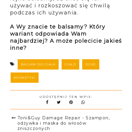
używać i rozkoszować się chwilą
podczas ich używania.
A Wy znacie te balsamy? Który
wariant odpowiada Wam
najbardziej? A może polecicie jakieś
inne?
BALSAM DO CIAŁA
CIAŁO
DOVE
KOSMETYKI
UDOSTĘPNIJ TEN WPIS:
Toni&Guy Damage Repair - Szampon,
odżywka i maska do włosów
zniszczonych