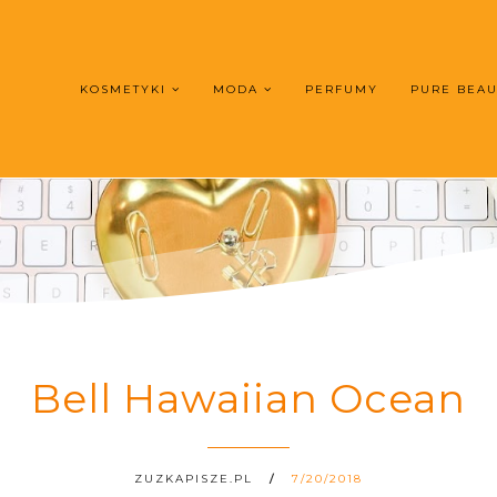
KOSMETYKI
MODA
PERFUMY
PURE BEA
Bell Hawaiian Ocean
ZUZKAPISZE.PL
7/20/2018