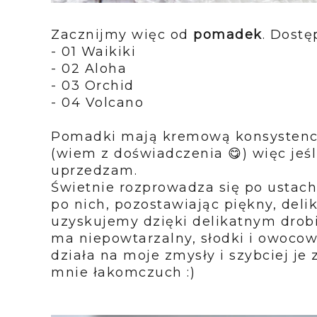
Zacznijmy więc od
pomadek
. Dostę
- 01 Waikiki
- 02 Aloha
- 03 Orchid
- 04 Volcano
Pomadki mają kremową konsystencję
(wiem z doświadczenia 😋) więc jeśl
uprzedzam.
Świetnie rozprowadza się po ustach
po nich, pozostawiając piękny, deli
uzyskujemy dzięki delikatnym drob
ma niepowtarzalny, słodki i owoco
działa na moje zmysły i szybciej je z
mnie łakomczuch :)