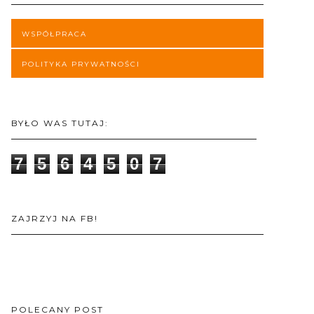
WSPÓŁPRACA
POLITYKA PRYWATNOŚCI
BYŁO WAS TUTAJ:
7
5
6
4
5
0
7
ZAJRZYJ NA FB!
POLECANY POST