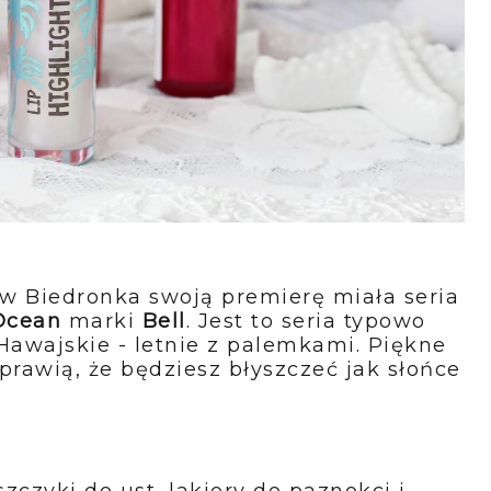
w Biedronka swoją premierę miała seria
Ocean
marki
Bell
. Jest to seria typowo
awajskie - letnie z palemkami. Piękne
sprawią, że będziesz błyszczeć jak słońce
szczyki do ust, lakiery do paznokci i