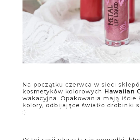
Na początku czerwca w sieci sklepó
kosmetyków kolorowych
Hawaiian 
wakacyjna. Opakowania mają iście H
kolory, odbijające światło drobinki 
:)
W tej serii ukazały się pomadki, bły