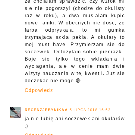
ze chcialam sprawdzic, czy wzrok mi
sie nie pogorszyl (chodze do okulisty
raz w roku), a dwa musialam kupic
nowe ramki. W obecnych nie dosc, ze
farba odpryskala, to mi gumka
trzymajaca szkla pekla. A okulary to
moj must have. Przymierzam sie do
soczewek. Odlozylam sobie pieniazki.
Boje sie tylko tego wkladania i
wyciagania, ale w cenie mam dwie
wizyty nauczania w tej kwestii. Juz sie
doczekac nie moge 😁
Odpowiedz
RECENZJEBYNIKAA
5 LIPCA 2018 16:52
ja nie lubię ani soczewek ani okularów
:)