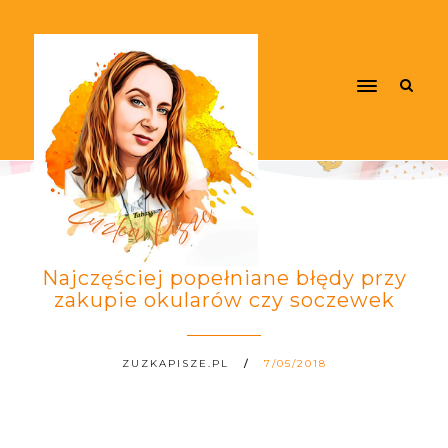
Najczęściej popełniane błędy przy
zakupie okularów czy soczewek
ZUZKAPISZE.PL
7/05/2018