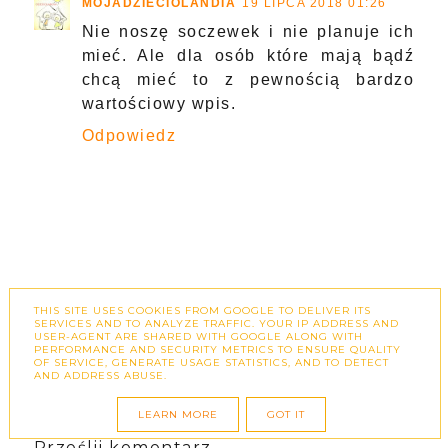
MOJADZIECIOLANDIA
19 LIPCA 2018 01:26
Nie noszę soczewek i nie planuje ich
mieć. Ale dla osób które mają bądź
chcą mieć to z pewnością bardzo
wartościowy wpis.
Odpowiedz
THIS SITE USES COOKIES FROM GOOGLE TO DELIVER ITS
SERVICES AND TO ANALYZE TRAFFIC. YOUR IP ADDRESS AND
USER-AGENT ARE SHARED WITH GOOGLE ALONG WITH
PERFORMANCE AND SECURITY METRICS TO ENSURE QUALITY
OF SERVICE, GENERATE USAGE STATISTICS, AND TO DETECT
AND ADDRESS ABUSE.
LEARN MORE
GOT IT
Prześlij komentarz