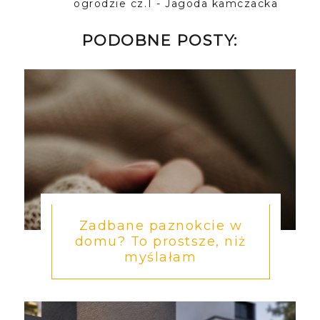
ogrodzie cz.1 - Jagoda kamczacka
PODOBNE POSTY:
Zadbane paznokcie w
domu? To prostsze, niż
myślałam