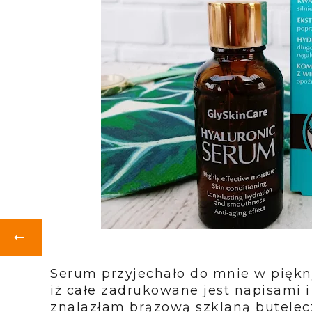
Serum przyjechało do mnie w pięk
iż całe zadrukowane jest napisami i
znalazłam brązową szklaną butelecz