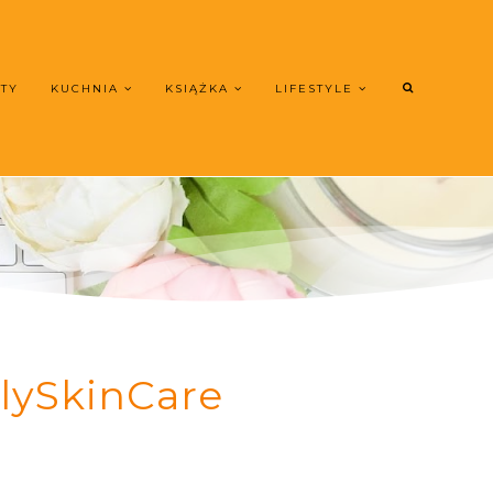
UTY
KUCHNIA
KSIĄŻKA
LIFESTYLE
lySkinCare