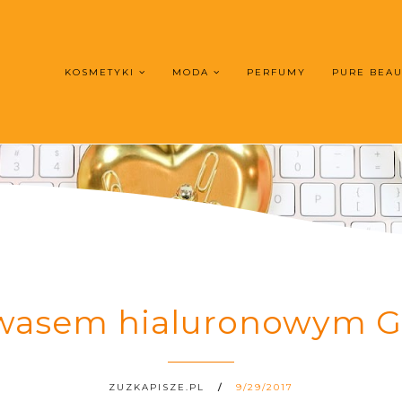
KOSMETYKI
MODA
PERFUMY
PURE BEA
wasem hialuronowym G
ZUZKAPISZE.PL
9/29/2017