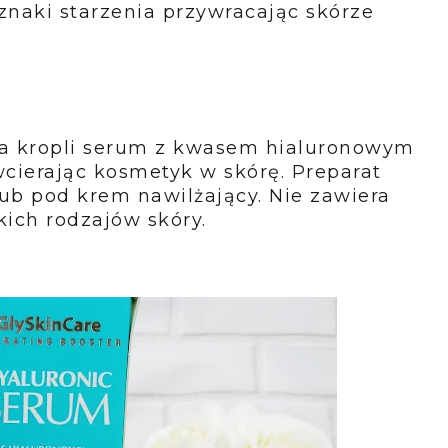
naki starzenia przywraca­jąc skórze
lka kropli serum z kwasem hialuronowym
 wcierając kosmetyk w skórę. Preparat
ub pod krem nawilżający. Nie zawiera
kich rodzajów skóry.