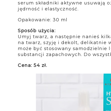
serum składniki aktywne usuwają oz
jędrność i elastyczność.
Opakowanie:
30 ml
Sposób użycia:
Umyj twarz, a następnie na­nieś ki
na twarz, szyję i dekolt, delikatnie
może być stosowany sa­modzielnie l
substancji zapachowych. Do wszyst­
Cena: 54 zł.