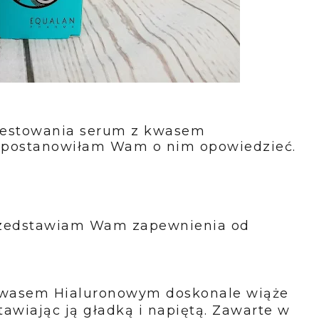
testowania serum z kwasem
ś postanowiłam Wam o nim opowiedzieć.
rzedstawiam Wam zapewnienia od
wa­sem Hialuronowym doskonale wiąże
awiając ją gładką i napiętą. Zawarte w