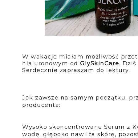
W wakacje miałam możliwość prze
hialuronowym od
GlySkinCare
. Dzi
Serdecznie zapraszam do lektury.
Jak zawsze na samym początku, p
producenta:
Wysoko skoncentrowane Serum z K
wodę, głęboko nawilża skórę, pozost