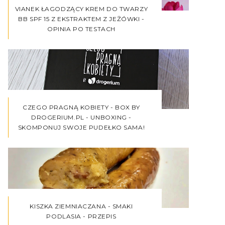
VIANEK ŁAGODZĄCY KREM DO TWARZY
BB SPF 15 Z EKSTRAKTEM Z JEŻÓWKI -
OPINIA PO TESTACH
CZEGO PRAGNĄ KOBIETY - BOX BY
DROGERIUM.PL - UNBOXING -
SKOMPONUJ SWOJE PUDEŁKO SAMA!
KISZKA ZIEMNIACZANA - SMAKI
PODLASIA - PRZEPIS