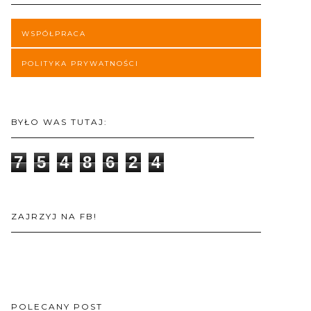
WSPÓŁPRACA
POLITYKA PRYWATNOŚCI
BYŁO WAS TUTAJ:
7
5
4
8
6
2
4
ZAJRZYJ NA FB!
POLECANY POST