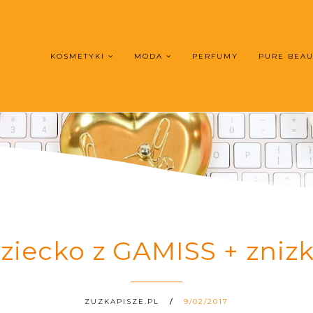
KOSMETYKI
MODA
PERFUMY
PURE BEA
ziecko z GAMISS + zniz
ZUZKAPISZE.PL
9/02/2017