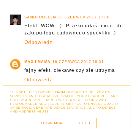
SANDI CULLEN
16 CZERWCA 2017 18:08
Efekt WOW :) Przekonałaś mnie do
zakupu tego cudownego specyfiku :)
Odpowiedz
MAX I MAMA
16 CZERWCA 2017 18:31
fajny efekt, ciekawe czy sie utrzyma
Odpowiedz
THIS SITE USES COOKIES FROM GOOGLE TO DELIVER ITS
SERVICES AND TO ANALYZE TRAFFIC. YOUR IP ADDRESS AND
BLINGBLINGMAKEUP
16 CZERWCA 2017 18:45
USER-AGENT ARE SHARED WITH GOOGLE ALONG WITH
PERFORMANCE AND SECURITY METRICS TO ENSURE QUALITY
Wow, efekt widoczny :D
OF SERVICE, GENERATE USAGE STATISTICS, AND TO DETECT
AND ADDRESS ABUSE.
Odpowiedz
LEARN MORE
GOT IT