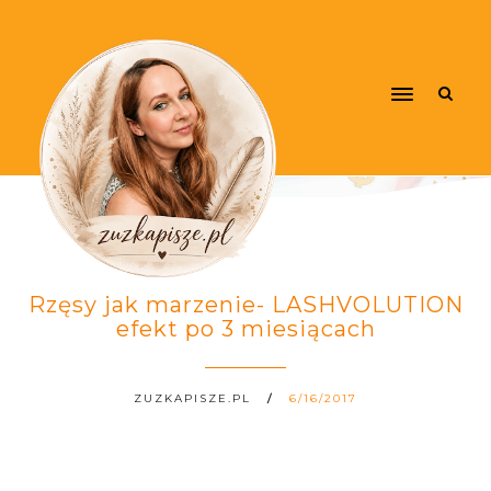
Rzęsy jak marzenie- LASHVOLUTION
efekt po 3 miesiącach
ZUZKAPISZE.PL
6/16/2017