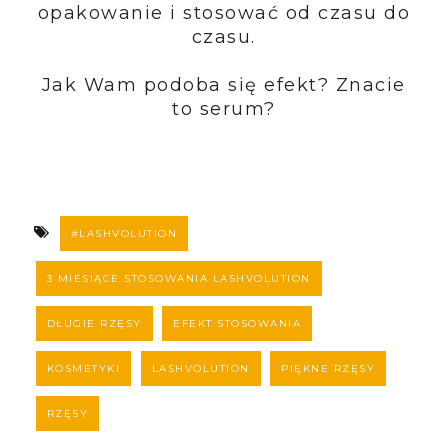
opakowanie i stosować od czasu do
czasu.
Jak Wam podoba się efekt? Znacie
to serum?
#LASHVOLUTION
3 MIESIĄCE STOSOWANIA LASHVOLUTION
DŁUGIE RZĘSY
EFEKT STOSOWANIA
KOSMETYKI
LASHVOLUTION
PIĘKNE RZĘSY
RZĘSY