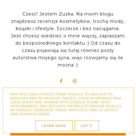
Cześć! Jestem Zuzka. Na moim blogu
znajdziesz recenzje kosmetyków, trochę mody,
książki i lifestyle. Szczerze i bez naciągania.
Jeśli chcesz wiedzieć o mnie więcej, zapraszam
do bezpośredniego kontaktu :) Od czasu do
czasu pojawiają się tutaj również posty
autorstwa mojego syna, więc rozwijamy się ile
można :)
THIS SITE USES COOKIES FROM GOOGLE TO DELIVER ITS
SERVICES AND TO ANALYZE TRAFFIC. YOUR IP ADDRESS AND
USER-AGENT ARE SHARED WITH GOOGLE ALONG WITH
PERFORMANCE AND SECURITY METRICS TO ENSURE QUALITY
WAŻNE STRONY
OF SERVICE, GENERATE USAGE STATISTICS, AND TO DETECT
AND ADDRESS ABUSE.
LEARN MORE
GOT IT
WSPÓŁPRACA