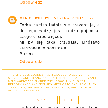
Odpowiedz
MAMUSIOWELOVE
15 CZERWCA 2017 09:27
Torba bardzo ładnie się prezentuje, a
do tego widzę jest bardzo pojemna,
czego chcieć więcej.
Mi by się taka przydała. Mnóstwo
kieszonek to podstawa.
Buziaki
Odpowiedz
THIS SITE USES COOKIES FROM GOOGLE TO DELIVER ITS
GRANIVERA
16 CZERWCA 2017 23:21
SERVICES AND TO ANALYZE TRAFFIC. YOUR IP ADDRESS AND
USER-AGENT ARE SHARED WITH GOOGLE ALONG WITH
Nie podoba mi się , że butelki i inne
PERFORMANCE AND SECURITY METRICS TO ENSURE QUALITY
OF SERVICE, GENERATE USAGE STATISTICS, AND TO DETECT
akcesoria są praktycznie na wierzchu.
AND ADDRESS ABUSE.
Jak ktoś ma starsze dziecko to one
LEARN MORE
GOT IT
wszystko bez problemu powyciąga.
Torba droga, w tej cenie można kupić