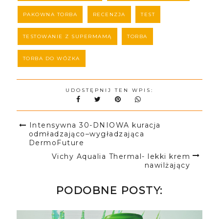
PAKOWNA TORBA
RECENZJA
TEST
TESTOWANIE Z SUPERMAMĄ
TORBA
TORBA DO WÓZKA
UDOSTĘPNIJ TEN WPIS:
Intensywna 30-DNIOWA kuracja
odmładzająco–wygładzająca
DermoFuture
Vichy Aqualia Thermal- lekki krem
nawilżający
PODOBNE POSTY: