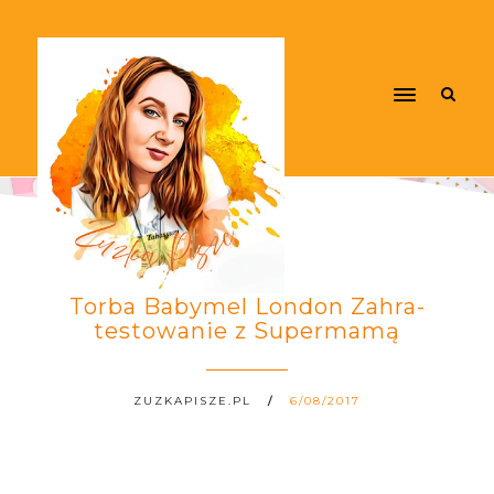
Torba Babymel London Zahra-
testowanie z Supermamą
ZUZKAPISZE.PL
6/08/2017