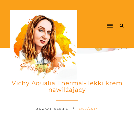
Vichy Aqualia Thermal- lekki krem
nawilżający
ZUZKAPISZE.PL
6/07/2017