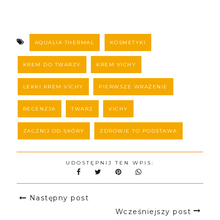
AQUALIA THERMAL
KOSMETYKI
KREM DO TWARZY
KREM VICHY
LEKKI KREM VICHY
PIERWSZE WRAŻENIE
RECENZJA
TWARZ
VICHY
ZACZNIJ OD SKÓRY
ZDROWIE TO PODSTAWA
UDOSTĘPNIJ TEN WPIS:
Następny post
Wcześniejszy post