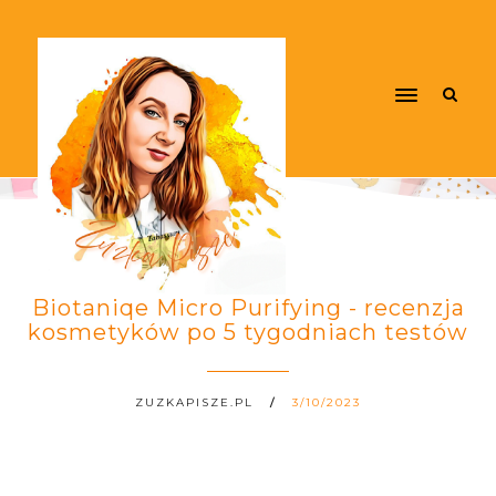
Biotaniqe Micro Purifying - recenzja
kosmetyków po 5 tygodniach testów
ZUZKAPISZE.PL
3/10/2023