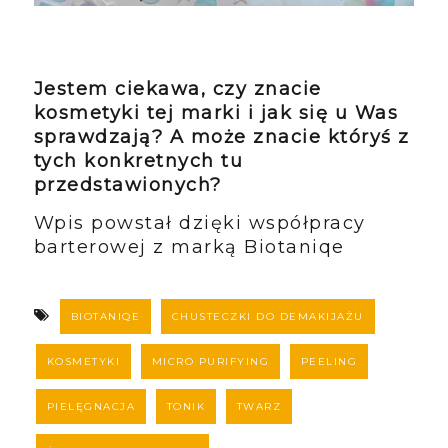
Jestem ciekawa, czy znacie
kosmetyki tej marki i jak się u Was
sprawdzają? A może znacie któryś z
tych konkretnych tu
przedstawionych?
Wpis powstał dzięki współpracy
barterowej z marką Biotaniqe
BIOTANIQE
CHUSTECZKI DO DEMAKIJAŻU
KOSMETYKI
MICRO PURIFYING
PEELING
PIELĘGNACJA
TONIK
TWARZ