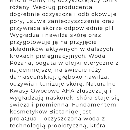
Micro Purifying oczyszczający tonik
różany. Według producenta
dogłębnie oczyszcza i odblokowuje
pory, usuwa zanieczyszczenia oraz
przywraca skórze odpowiednie pH.
Wygładza i nawilża skórę oraz
przygotowuje ją na przyjęcie
składników aktywnych w dalszych
krokach pielęgnacyjnych. Woda
Różana, bogata w olejki eteryczne z
najcenniejszej na świecie róży
damasceńskiej, głęboko nawilża,
odżywia i tonizuje skórę. Naturalne
Kwasy Owocowe AHA złuszczają i
wygładzają naskórek, skóra staje się
świeża i promienna. Fundamentem
kosmetyków Biotaniqe jest
pro.aQua – oczyszczona woda z
technologią probiotyczną, która