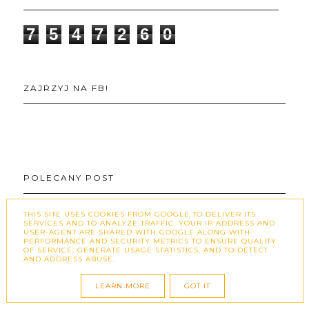
7
5
4
7
2
6
0
ZAJRZYJ NA FB!
POLECANY POST
THIS SITE USES COOKIES FROM GOOGLE TO DELIVER ITS
PURE BEAUTY ROSE STORIES –
SERVICES AND TO ANALYZE TRAFFIC. YOUR IP ADDRESS AND
USER-AGENT ARE SHARED WITH GOOGLE ALONG WITH
UNBOXING ROMANTYCZNEGO
PERFORMANCE AND SECURITY METRICS TO ENSURE QUALITY
OF SERVICE, GENERATE USAGE STATISTICS, AND TO DETECT
AND ADDRESS ABUSE.
BOXA PEŁNEGO KOSMETYCZNYCH
NOWOŚCI
LEARN MORE
GOT IT