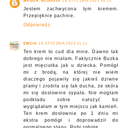
MAGDA_BLOGUJE
19 STYCZNIA 2023 00:12
Jestem zachwycona tym kremem.
Przepięknie pachnie.
Odpowiedz
EWCIA
19 STYCZNIA 2023 11:11
Ten krem to cud dla mnie. Dawno tak
dobrego nie miałam. Faktycznie Buzka
jest mięciutka jak u dziecka. Pomógł
mi z brodą, na której nie wiem
dlaczego pojawiły się jakieś dziwne
plamy i zrobiła się tak ducha, że skóra
mi się dosłownie sypała. Nie mogłam
podkładu sobie nałożyć bo
wyglądałam w tym miejscu jak kamień.
Ten krem dosłownie po 1 dniu mi
ekstra pomógł i doprowadził do
normalnego stanu. Robi robotę.