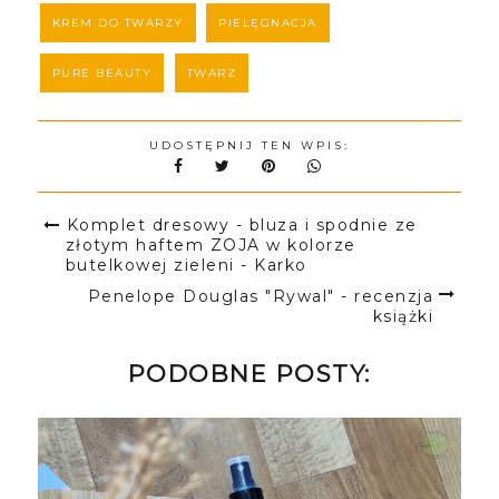
KREM DO TWARZY
PIELĘGNACJA
PURE BEAUTY
TWARZ
UDOSTĘPNIJ TEN WPIS:
Komplet dresowy - bluza i spodnie ze
złotym haftem ZOJA w kolorze
butelkowej zieleni - Karko
Penelope Douglas "Rywal" - recenzja
książki
PODOBNE POSTY: