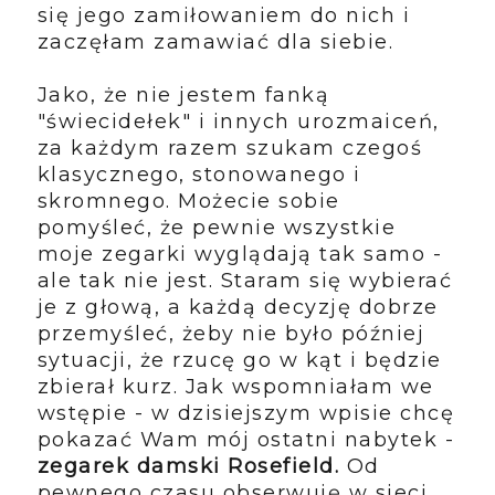
się jego zamiłowaniem do nich i
zaczęłam zamawiać dla siebie.
Jako, że nie jestem fanką
"świecidełek" i innych urozmaiceń,
za każdym razem szukam czegoś
klasycznego, stonowanego i
skromnego. Możecie sobie
pomyśleć, że pewnie wszystkie
moje zegarki wyglądają tak samo -
ale tak nie jest. Staram się wybierać
je z głową, a każdą decyzję dobrze
przemyśleć, żeby nie było później
sytuacji, że rzucę go w kąt i będzie
zbierał kurz. Jak wspomniałam we
wstępie - w dzisiejszym wpisie chcę
pokazać Wam mój ostatni nabytek -
zegarek damski Rosefield.
Od
pewnego czasu obserwuję w sieci