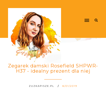
Zegarek damski Rosefield SHPWR-
H37 - idealny prezent dla niej
ZUZKAPISZE.PL
8/01/2019