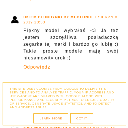
OKIEM BLONDYNKI BY MCBLONDI
1 SIERPNIA
2019 23:53
Piękny model wybrałaś <3 Ja też
jestem szczęśliwą posiadaczką
zegarka tej marki i bardzo go lubię :)
Takie proste modele mają swój
niesamowity urok ;)
Odpowiedz
PAULA
2 SIERPNIA 2019 07:10
THIS SITE USES COOKIES FROM GOOGLE TO DELIVER ITS
SERVICES AND TO ANALYZE TRAFFIC. YOUR IP ADDRESS AND
Ten zegarek jest bardzo ładny!
USER-AGENT ARE SHARED WITH GOOGLE ALONG WITH
PERFORMANCE AND SECURITY METRICS TO ENSURE QUALITY
Pozdrawiam :))
OF SERVICE, GENERATE USAGE STATISTICS, AND TO DETECT
AND ADDRESS ABUSE.
Odpowiedz
LEARN MORE
GOT IT