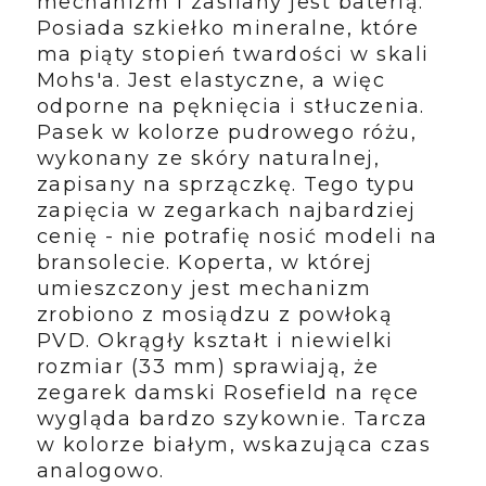
mechanizm i zasilany jest baterią.
Posiada
szkiełko mineralne, które
ma piąty stopień twardości w skali
Mohs'a. Jest elastyczne, a więc
odporne na pęknięcia i stłuczenia.
Pasek w kolorze pudrowego różu,
wykonany ze skóry naturalnej,
zapisany na sprzączkę. Tego typu
zapięcia w zegarkach najbardziej
cenię - nie potrafię nosić modeli na
bransolecie. Koperta, w której
umieszczony jest mechanizm
zrobiono z mosiądzu z powłoką
PVD. Okrągły kształt i niewielki
rozmiar (33 mm) sprawiają, że
zegarek damski Rosefield na ręce
wygląda bardzo szykownie. Tarcza
w kolorze białym, wskazująca czas
analogowo.